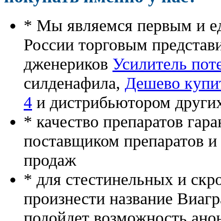
* Мы являемся первым и е
России торговым представ
дженериков
Усилитель пот
силденафила
,
Дешево купит
4
и дистрибьютором других
* качество препаратов гар
поставщиком препаратов и
продаж
* для стестинельных и скр
произнести название Виагр
подойдет возможность ано