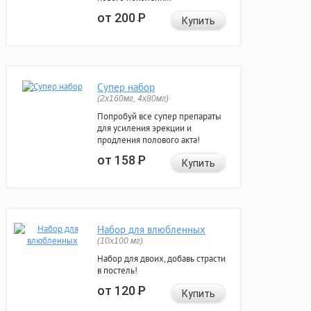
от 200
Р
Купить
Супер набор
(2х160мг, 4х80мг)
Попробуй все супер препараты
для усиления эрекции и
продления полового акта!
от 158
Р
Купить
Набор для влюбленных
(10х100 мг)
Набор для двоих, добавь страсти
в постель!
от 120
Р
Купить