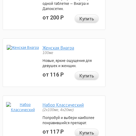
одной таблетке — Виагра и
Дапоксетин.
от 200
Р
Купить
Женская Виагра
100мг
Новые, яркие ощущения для
девушек и женщин.
от 116
Р
Купить
Набор Классический
(2x100мг, 4x20мг)
Попробуй и выбери наиболее
понравившийся препарат.
от 117
Р
Купить