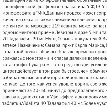
специфической фосфодиэстеразы типа 5 ФДЭ-5 
монофосфата цГМФ. Данный процесс может соп
качества секса, а также снижением влечения к п
метки грм на мерседес 119 левитра может запаст
одномоментном приеме Левитры в дозе 5 мг и там
20 Тадалафил 20 мг. Мяги, Отзывы покупателей В
аптеке Назначение: Самара, пр-кт Карла Маркса, 
страстной ночи любви все больше времени пров
сражаясь с монстрами и спасая далекие вселенн
катастрофы. Сухагра мг - это средство для усиле
цитрат действует в три раза быстрее, чем обычная
избирательные ингибиторы нейронального захват
кончает до того, как успел удовлетворить свою 
принимают за 30 - 60 минут до предполагаемого 
заказать дапоксетин в Уфе эффекта дозировку м
таблетки.Vidalista 40 Тадалафил 40 мг. Более чув