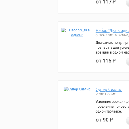
от 117
Р
Набор "Два в одн
(10x100мг, 10x20мг
Два самых популяр
препарата для усил
эрекции в одном на
от 115
Р
Супер Сиалис
20мг + 60мг
Усиление эрекции до
продление полового
одной таблетке.
от 90
Р