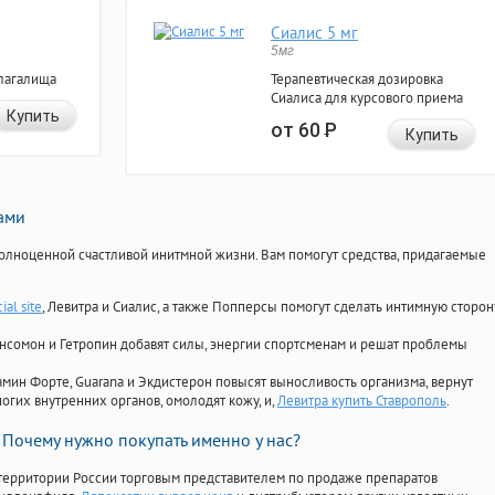
Сиалис 5 мг
5мг
лагалища
Терапевтическая дозировка
Сиалиса для курсового приема
Купить
от 60
Р
Купить
нами
олноценной счастливой инитмной жизни. Вам помогут средства, придагаемые
cial site
, Левитра и Сиалис, а также Попперсы помогут сделать интимную сторон
Ансомон и Гетропин добавят силы, энергии спортсменам и решат проблемы
ориамин Форте, Guarana и Экдистерон повысят выносливость организма, вернут
огих внутренних органов, омолодят кожу, и,
Левитра купить Ставрополь
.
Почему нужно покупать именно у нас?
территории России торговым представителем по продаже препаратов