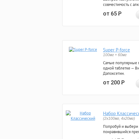
совместимость с ал
от 65
Р
Super P-force
100мг + 60мг
Самые популярные 
одной таблетке — Ви
Дапоксетин.
от 200
Р
Набор Классичес
(2x100мг, 4x20мг)
Попробуй и выбери
понравившийся преп