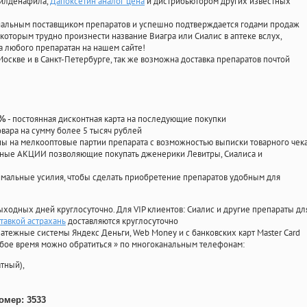
силденафила
,
Дапоксетин аналог цена
и дистрибьютором других известных
циальным поставщиком препаратов и успешно подтверждается годами продаж
 которым трудно произнести название Виагра или Сиалис в аптеке вслух,
 любого препаратан на нашем сайте!
Москве и в Санкт-Петербурге, так же возможна доставка препаратов почтой
- постоянная дисконтная карта на последующие покупки
0%
овара на сумму более 5 тысяч рублей
 на мелкооптовые партии препарата с возможностью выписки товарного чек
личные АКЦИИ позволяющие покупать дженерики Левитры, Сиалиса и
мальные усилия, чтобы сделать приобретение препаратов удобным для
ыходных дней круглосуточно. Для VIP клиентов: Сиалис и другие препараты дл
тавкой астрахань
доставляются круглосуточно
атежные системы Яндекс Деньги, Web Money и с банковских карт Master Card
юбое время можно обратиться
»
по многоканальным телефонам:
тный),
омер: 3533