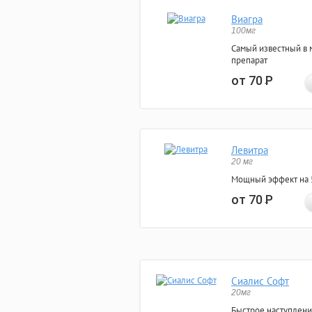
Виагра
100мг
Самый известный в 
препарат
от 70
Р
Левитра
20 мг
Мощный эффект на 5
от 70
Р
Сиалис Софт
20мг
Быстрое наступлени