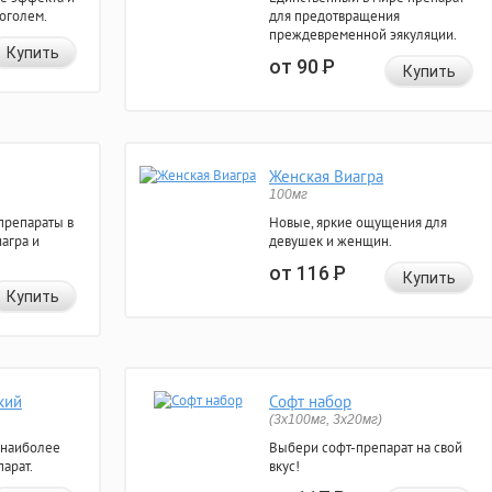
коголем.
для предотвращения
преждевременной эякуляции.
Купить
от 90
Р
Купить
Женская Виагра
100мг
препараты в
Новые, яркие ощущения для
агра и
девушек и женщин.
от 116
Р
Купить
Купить
кий
Софт набор
(3x100мг, 3x20мг)
 наиболее
Выбери софт-препарат на свой
арат.
вкус!