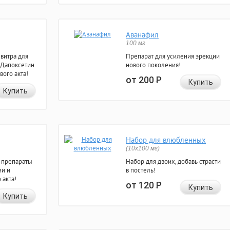
Аванафил
100 мг
евитра для
Препарат для усиления эрекции
 Дапоксетин
нового поколения!
вого акта!
от 200
Р
Купить
Купить
Набор для влюбленных
(10х100 мг)
 препараты
Набор для двоих, добавь страсти
ии и
в постель!
 акта!
от 120
Р
Купить
Купить