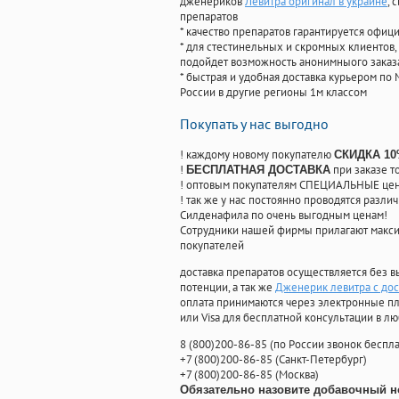
дженериков
Левитра оригинал в украине
, 
препаратов
* качество препаратов гарантируется офи
* для стестинельных и скромных клиентов,
подойдет возможность анонимныого заказа
* быстрая и удобная доставка курьером по 
России в другие регионы 1м классом
Покупать у нас выгодно
! каждому новому покупателю
СКИДКА 1
!
при заказе т
БЕСПЛАТНАЯ ДОСТАВКА
! оптовым покупателям СПЕЦИАЛЬНЫЕ цены
! так же у нас постоянно проводятся раз
Силденафила по очень выгодным ценам!
Cотрудники нашей фирмы прилагают макси
покупателей
доставка препаратов осуществляется без в
потенции, а так же
Дженерик левитра с дос
оплата принимаются через электронные пл
или Visa для бесплатной консультации в л
8
(800
)200-86-85
(
по России звонок беспла
+7
(800
)200-86-85
(
Санкт-Петербург)
+7
(800
)200-86-85
(
Москва)
Обязательно назовите добавочный н