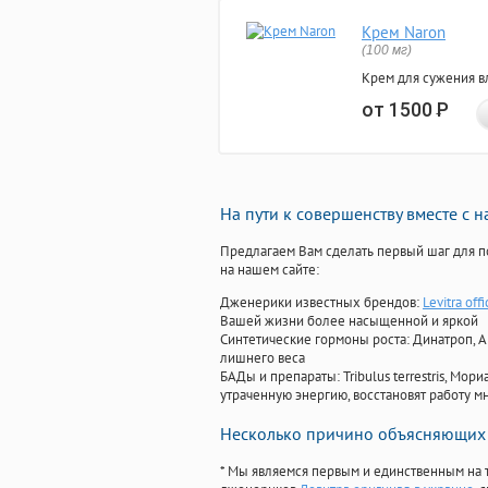
Крем Naron
(100 мг)
Крем для сужения в
от 1500
Р
На пути к совершенству вместе с 
Предлагаем Вам сделать первый шаг для п
на нашем сайте:
Дженерики известных брендов:
Levitra offi
Вашей жизни более насыщенной и яркой
Синтетические гормоны роста
: Динатроп, 
лишнего веса
БАДы и препараты:
Tribulus terrestris, М
утраченную энергию, восстановят работу мн
Несколько причино объясняющих 
* Мы являемся первым и единственным на 