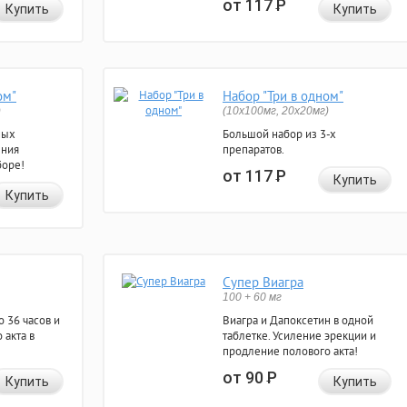
от 117
Р
Купить
Купить
ом"
Набор "Три в одном"
)
(10x100мг, 20x20мг)
ных
Большой набор из 3-х
ения
препаратов.
боре!
от 117
Р
Купить
Купить
Супер Виагра
100 + 60 мг
 36 часов и
Виагра и Дапоксетин в одной
 акта в
таблетке. Усиление эрекции и
продление полового акта!
от 90
Р
Купить
Купить