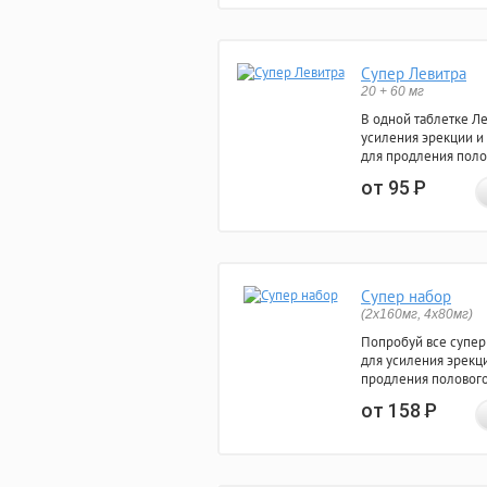
Супер Левитра
20 + 60 мг
В одной таблетке Л
усиления эрекции и
для продления поло
от 95
Р
Супер набор
(2х160мг, 4х80мг)
Попробуй все супер
для усиления эрекц
продления полового
от 158
Р