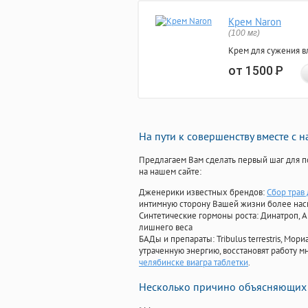
Крем Naron
(100 мг)
Крем для сужения в
от 1500
Р
На пути к совершенству вместе с 
Предлагаем Вам сделать первый шаг для п
на нашем сайте:
Дженерики известных брендов:
Сбор трав 
интимную сторону Вашей жизни более на
Синтетические гормоны роста
: Динатроп, 
лишнего веса
БАДы и препараты:
Tribulus terrestris, М
утраченную энергию, восстановят работу мн
челябинске виагра таблетки
.
Несколько причино объясняющих 