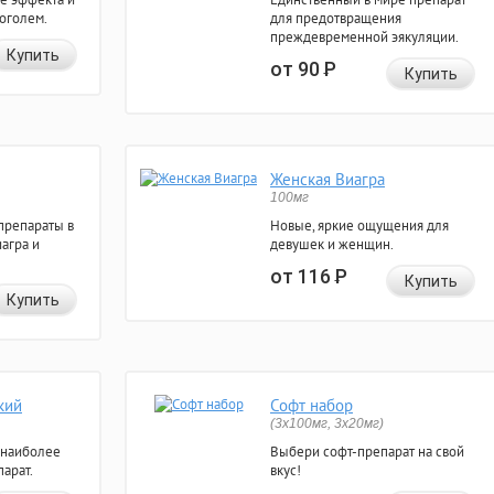
коголем.
для предотвращения
преждевременной эякуляции.
Купить
от 90
Р
Купить
Женская Виагра
100мг
препараты в
Новые, яркие ощущения для
агра и
девушек и женщин.
от 116
Р
Купить
Купить
кий
Софт набор
(3x100мг, 3x20мг)
 наиболее
Выбери софт-препарат на свой
арат.
вкус!