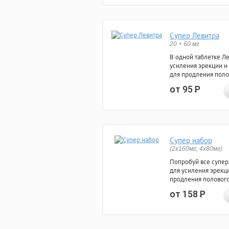
Супер Левитра
20 + 60 мг
В одной таблетке Л
усиления эрекции и
для продления поло
от 95
Р
Супер набор
(2х160мг, 4х80мг)
Попробуй все супер
для усиления эрекц
продления полового
от 158
Р