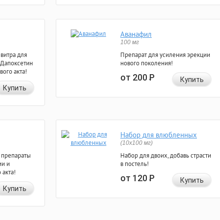
Аванафил
100 мг
евитра для
Препарат для усиления эрекции
 Дапоксетин
нового поколения!
вого акта!
от 200
Р
Купить
Купить
Набор для влюбленных
(10х100 мг)
 препараты
Набор для двоих, добавь страсти
ии и
в постель!
 акта!
от 120
Р
Купить
Купить