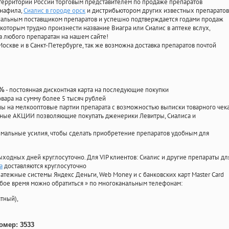
территории России торговым представителем по продаже препаратов
енафила
,
Сиалис в городе орск
и дистрибьютором других известных препаратов
циальным поставщиком препаратов и успешно подтверждается годами продаж
 которым трудно произнести название Виагра или Сиалис в аптеке вслух,
 любого препаратан на нашем сайте!
Москве и в Санкт-Петербурге, так же возможна доставка препаратов почтой
- постоянная дисконтная карта на последующие покупки
0%
овара на сумму более 5 тысяч рублей
 на мелкооптовые партии препарата с возможностью выписки товарного чек
личные АКЦИИ позволяющие покупать дженерики Левитры, Сиалиса и
мальные усилия, чтобы сделать приобретение препаратов удобным для
ыходных дней круглосуточно. Для VIP клиентов: Сиалис и другие препараты дл
а
доставляются круглосуточно
атежные системы Яндекс Деньги, Web Money и с банковских карт Master Card
юбое время можно обратиться
»
по многоканальным телефонам:
тный),
омер: 3533