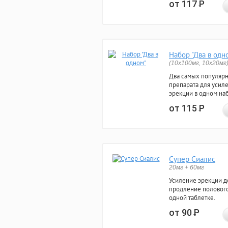
от 117
Р
Набор "Два в одн
(10x100мг, 10x20мг
Два самых популяр
препарата для усил
эрекции в одном на
от 115
Р
Супер Сиалис
20мг + 60мг
Усиление эрекции до
продление полового
одной таблетке.
от 90
Р