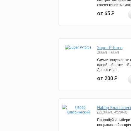
совместимость с ал
от 65
Р
Super P-force
100мг + 60мг
Самые популярные 
одной таблетке — Ви
Дапоксетин.
от 200
Р
Набор Классичес
(2x100мг, 4x20мг)
Попробуй и выбери
понравившийся преп