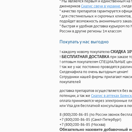
* Мы являемся первым и единственным на 
дженериков
Сиалис свечи в украине
, силд
* качество препаратов гарантируется офи
* для стестинельных и скромных клиентов,
подойдет возможность анонимныого заказа
* быстрая и удобная доставка курьером по 
России в другие регионы 1м классом
Покупать у нас выгодно
! каждому новому покупателю
СКИДКА 1
!
при заказе т
БЕСПЛАТНАЯ ДОСТАВКА
! оптовым покупателям СПЕЦИАЛЬНЫЕ цены
! так же у нас постоянно проводятся раз
Силденафила по очень выгодным ценам!
Cотрудники нашей фирмы прилагают макси
покупателей
доставка препаратов осуществляется без в
потенции, а так же
Сиалис в аптеках Брянск
оплата принимаются через электронные пл
или Visa для бесплатной консультации в л
8
(800
)200-86-85
(
по России звонок беспла
+7
(800
)200-86-85
(
Санкт-Петербург)
+7
(800
)200-86-85
(
Москва)
Обязательно назовите добавочный н