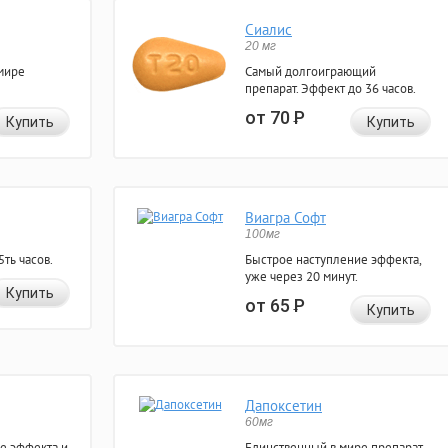
Сиалис
20 мг
мире
Самый долгоиграющий
препарат. Эффект до 36 часов.
от 70
Р
Купить
Купить
Виагра Софт
100мг
ть часов.
Быстрое наступление эффекта,
уже через 20 минут.
Купить
от 65
Р
Купить
Дапоксетин
60мг
е эффекта и
Единственный в мире препарат