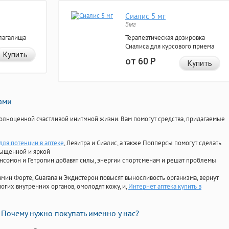
Сиалис 5 мг
5мг
лагалища
Терапевтическая дозировка
Сиалиса для курсового приема
Купить
от 60
Р
Купить
нами
олноценной счастливой инитмной жизни. Вам помогут средства, придагаемые
для потенции в аптеке
, Левитра и Сиалис, а также Попперсы помогут сделать
сыщенной и яркой
Ансомон и Гетропин добавят силы, энергии спортсменам и решат проблемы
ориамин Форте, Guarana и Экдистерон повысят выносливость организма, вернут
огих внутренних органов, омолодят кожу, и,
Интернет аптека купить в
Почему нужно покупать именно у нас?