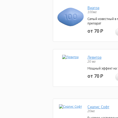
Виагра
100мг
Самый известный в 
препарат
от 70
Р
Левитра
20 мг
Мощный эффект на 5
от 70
Р
Сиалис Софт
20мг
Быстрое наступлени