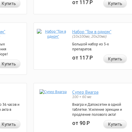
от 117
Р
Купить
Купить
ом"
Набор "Три в одном"
)
(10x100мг, 20x20мг)
ных
Большой набор из 3-х
ения
препаратов.
боре!
от 117
Р
Купить
Купить
Супер Виагра
100 + 60 мг
 36 часов и
Виагра и Дапоксетин в одной
 акта в
таблетке. Усиление эрекции и
продление полового акта!
от 90
Р
Купить
Купить