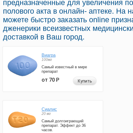
предназначенные для увеличения по
полового акта в онлайн- аптеке. На
можете быстро заказать online приз
дженерики всеизвестных медицински
доставкой в Ваш город.
Виагра
100мг
Самый известный в мире
препарат
от 70
Р
Купить
Сиалис
20 мг
Самый долгоиграющий
препарат. Эффект до 36
часов.