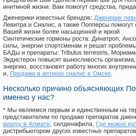
инитмной жизни. Вам помогут средства, прид
Дженерики известных брендов:
Дженерик леви
Левитра и Сиалис, а также Попперсы помогут
Вашей жизни более насыщенной и яркой
Синтетические гормоны роста
: Динатроп, Анс
силы, энергии спортсменам и решат проблем
БАДы и препараты:
Tribulus terrestris, Мориа
Экдистерон повысят выносливость организма,
энергию, восстановят работу многих внутренн
и,
Продажа в аптеках сиалис в Омске
.
Несколько причино объясняющих По
именно у нас?
* Мы являемся первым и единственным на те
представителем по продаже препаратов дже
виагру в Алмате
, силденафила
,
Где можно ку
дистрибьютором других известных препарато