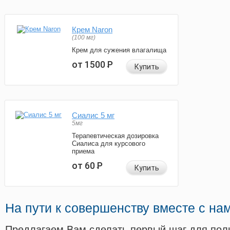
Крем Naron
(100 мг)
Крем для сужения влагалища
от 1500
Р
Купить
Сиалис 5 мг
5мг
Терапевтическая дозировка
Сиалиса для курсового
приема
от 60
Р
Купить
На пути к совершенству вместе с на
Предлагаем Вам сделать первый шаг для пол