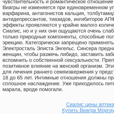
чувствительность и романтическое отношение 
Виагры не изменяется при единовременном у
варфарина, антагонистов кальция, толбутамид
антидепрессантов, тиазидов, ингибиторов АП
эффекты проявляются у крайне малого колич
Сиалис, но и у них они ощущаются очень слаб
только природные компоненты, способные по
эрекцию. Категорически запрещено применять 
Электросталь Элиста Энгельс. Синсера предн
женщин, чтобы разжечь либидо, заставить заб
вспомнить о собственной сексуальности. Преп
позитивное влияние на женский организм. Эт
для лечения раннего семяизвержения у предс
18 до 65 лет. Интимные отношения должны пр
сплошное наслаждение. Уже приходилось пит
марала, вроде помогали.
Сиалис цены аптек
Купить Виагра Морга