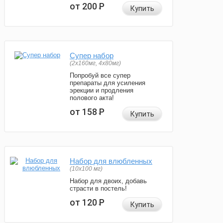
от 200
Р
Купить
Супер набор
(2х160мг, 4х80мг)
Попробуй все супер
препараты для усиления
эрекции и продления
полового акта!
от 158
Р
Купить
Набор для влюбленных
(10х100 мг)
Набор для двоих, добавь
страсти в постель!
от 120
Р
Купить