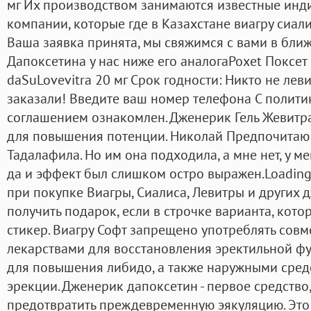
мг Их производством занимаются известные ин
компании, которые где в Казахстане виагру сиали
Ваша заявка принята, мы свяжимся с вами в бли
Дапоксетина у нас ниже его аналогаPoxet Поксет 
daSuLovevitra 20 мг Срок годности: Никто не лев
заказали! Введите ваш номер телефона С полит
соглашением ознакомлен. Дженерик Гель Жевитр
для повышения потенции. Николай Предпочитаю 
Тадалафила. Но им она подходила, а мне нет, у м
да и эффект был слишком остро выражен.Loading 
при покупке Виагры, Сиалиса, Левитры и других 
получить подарок, если в строчке варианта, кото
стикер. Виагру Софт запрещено употреблять сов
лекарствами для восстановления эректильной 
для повышения либидо, а также наружными сред
эрекции. Дженерик дапоксетин - первое средство
предотвратить преждевременную эякуляцию. Это 