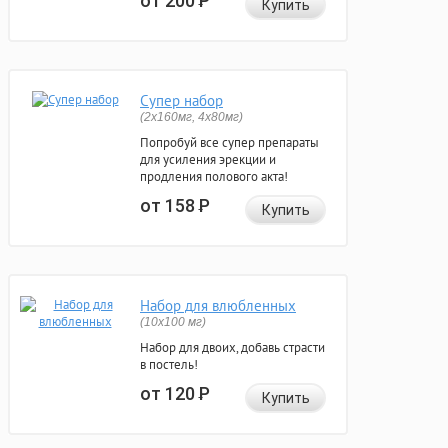
от 200
Р
Купить
Супер набор
(2х160мг, 4х80мг)
Попробуй все супер препараты
для усиления эрекции и
продления полового акта!
от 158
Р
Купить
Набор для влюбленных
(10х100 мг)
Набор для двоих, добавь страсти
в постель!
от 120
Р
Купить