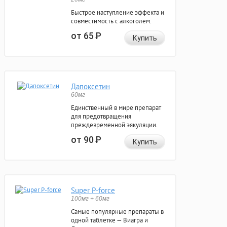
Быстрое наступление эффекта и
совместимость с алкоголем.
от 65
Р
Купить
Дапоксетин
60мг
Единственный в мире препарат
для предотвращения
преждевременной эякуляции.
от 90
Р
Купить
Super P-force
100мг + 60мг
Самые популярные препараты в
одной таблетке — Виагра и