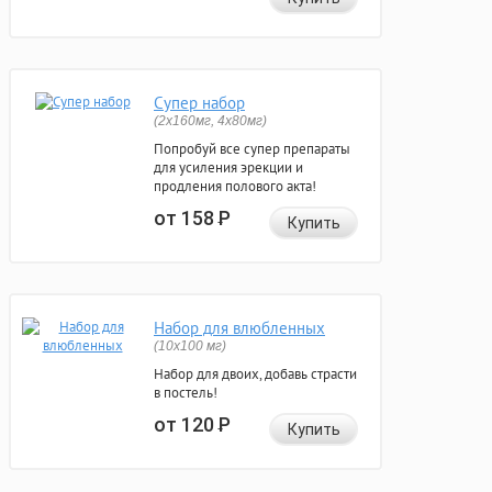
Супер набор
(2х160мг, 4х80мг)
Попробуй все супер препараты
для усиления эрекции и
продления полового акта!
от 158
Р
Купить
Набор для влюбленных
(10х100 мг)
Набор для двоих, добавь страсти
в постель!
от 120
Р
Купить