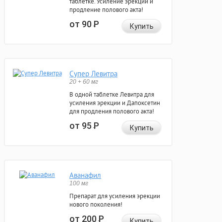
таблетке. Усиление эрекции и
продление полового акта!
от 90
Р
Купить
Супер Левитра
20 + 60 мг
В одной таблетке Левитра для
усиления эрекции и Дапоксетин
для продления полового акта!
от 95
Р
Купить
Аванафил
100 мг
Препарат для усиления эрекции
нового поколения!
от 200
Р
Купить