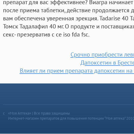
препарат для вас эффективнее? Виагра начинает 
после приема таблетки, действие продолжается д
вам обеспечена уверенная эрекция. Tadarise 40 Т
Томск Тадалафил 40 мг. О продукте и поставщиках
секс- презерватив с ce iso fda fsc.
Срочно приобрести лев
Дапоксетин в Брест
Влияет ли прием препарата дапоксетин на
«Моя Аптека» | Все права защищены
Интернет-магазин препаратов для повышения потенции “Моя аптека” 201