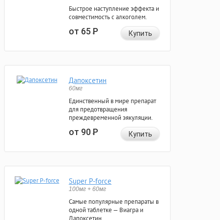
Быстрое наступление эффекта и
совместимость с алкоголем.
от 65
Р
Купить
Дапоксетин
60мг
Единственный в мире препарат
для предотвращения
преждевременной эякуляции.
от 90
Р
Купить
Super P-force
100мг + 60мг
Самые популярные препараты в
одной таблетке — Виагра и
Дапоксетин.