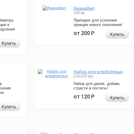
Аванафил
100 мг
Левитра
Препарат для усиления
ции и
эрекции нового поколения!
родления
от 200
Р
Купить
Купить
Набор для влюбленных
(10х100 мг)
р
Набор для двоих, добавь
иления
страсти в постель!
ия
от 120
Р
Купить
Купить