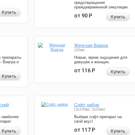
предотвращения
преждевременной эякуляции.
Купить
от 90
Р
Купить
Женская Виагра
100мг
 препараты
Новые, яркие ощущения для
— Виагра и
девушек и женщин.
от 116
Р
Купить
Купить
ский
Софт набор
(3x100мг, 3x20мг)
и наиболее
Выбери софт-препарат на
парат.
свой вкус!
от 117
Р
Купить
Купить