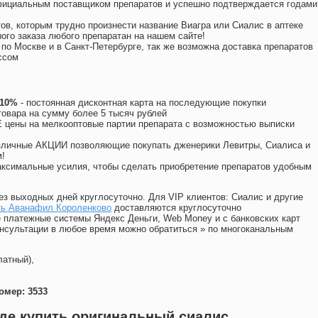
официальным поставщиком препаратов и успешно подтверждается годами
ов, которым трудно произнести название Виагра или Сиалис в аптеке
ого заказа любого препаратан на нашем сайте!
 по Москве и в Санкт-Петербурге, так же возможна доставка препаратов
ссом
 10%
- постоянная дисконтная карта на последующие покупки
товара на сумму более 5 тысяч рублей
цены на мелкооптовые партии препарата с возможностью выписки
различные АКЦИИ позволяющие покупать дженерики Левитры, Сиалиса и
!
ксимальные усилия, чтобы сделать приобретение препаратов удобным
ез выходных дней круглосуточно. Для VIP клиентов: Сиалис и другие
ть Аванафил Короленково
доставляются круглосуточно
 платежные системы Яндекс Деньги, Web Money и с банковских карт
консультации в любое время можно обратиться
»
по многоканальным
латный),
омер: 3533
де купить оригинальный сиалис