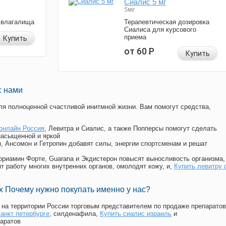
Сиалис 5 мг
5мг
 влагалища
Терапевтическая дозировка
Сиалиса для курсового
приема
Купить
от 60
Р
Купить
с нами
я полноценной счастливой инитмной жизни. Вам помогут средства,
онлайн Россия
, Левитра и Сиалис, а также Попперсы помогут сделать
насыщенной и яркой
п, Ансомон и Гетропин добавят силы, энергии спортсменам и решат
, Мориамин Форте, Guarana и Экдистерон повысят выносливость организма,
т работу многих внутренних органов, омолодят кожу, и,
Купить левитру 
 Почему нужно покупать именно у нас?
на территории России торговым представителем по продаже препаратов
анкт петербурге
, силденафила
,
Купить сиалис израиль
и
аратов