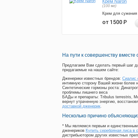
Крем Naron
(100 мг)
Крем для сужения
от 1500
Р
На пути к совершенству вместе 
Предлагаем Вам сделать первый шаг дл
придагаемые на нашем сайте:
Дженерики известных брендов:
Сиалис 
интимную сторону Вашей жизни более 
Синтетические гормоны роста
: Динатро
проблемы лишнего веса
БАДы и препараты:
Tribulus terrestris
вернут утраченную энергию, восстановя
доставкой дженерик
.
Несколько причино объясняющих
* Мы являемся первым и единственным 
дженериков
Купить серебряная лиса в с
дистрибьютором других известных преп