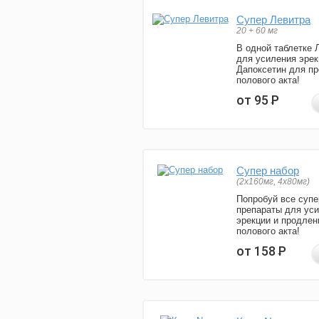
Супер Левитра
20 + 60 мг
В одной таблетке 
для усиления эрек
Дапоксетин для п
полового акта!
от 95
Р
Супер набор
(2х160мг, 4х80мг)
Попробуй все супе
препараты для ус
эрекции и продлен
полового акта!
от 158
Р