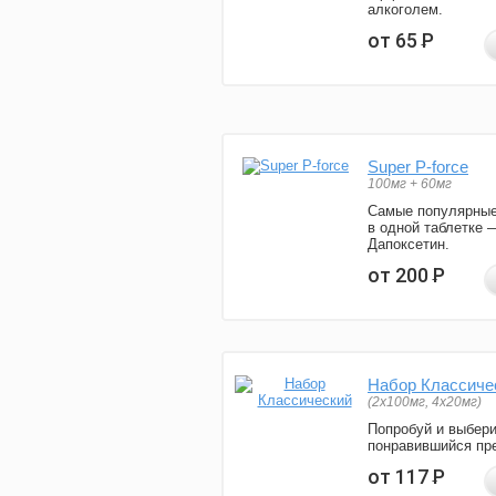
алкоголем.
от 65
Р
Super P-force
100мг + 60мг
Самые популярные
в одной таблетке 
Дапоксетин.
от 200
Р
Набор Классиче
(2x100мг, 4x20мг)
Попробуй и выбер
понравившийся пре
от 117
Р