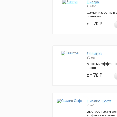
Виагра
100мг
Самый известный 
препарат
от 70
Р
Левитра
20 мг
Мощный эффект н
часов.
от 70
Р
Сиалис Софт
20мг
Быстрое наступле
эффекта и совмес