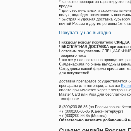
* качество препаратов гарантируется 
продаж
* для стестинельных и скромных клиент
вслух, подойдет возможность анонимны
* быстрая и удобная доставка курьером
почтой России в другие регионы 1м кла
Покупать у нас выгодно
! каждому новому покупателю
СКИДКА
!
БЕСПЛАТНАЯ ДОСТАВКА
при заказе 
! оптовым покупателям СПЕЦИАЛЬНЫЕ 
товарного чека
! так же у нас постоянно проводятся 
Силденафила по очень выгодным ценам
Cотрудники нашей фирмы прилагают ма
для покупателей
доставка препаратов осуществляется б
препараты для потенции, а так же
Купи
оплата принимаются через электронные
Master Card или Visa для бесплатной 
телефонам:
8
(800
)200-86-85
(
по России звонок бесп
+7
(800
)200-86-85
(
Санкт-Петербург)
+7
(800
)200-86-85
(
Москва)
Обязательно назовите добавочный н
Сиалис онлайн Россия Г