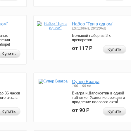
ном"
Набор "Три в одном"
)
(10x100мг, 20x20мг)
рных
Большой набор из 3-х
ления
препаратов.
аборе!
от 117
Р
Купить
Купить
Супер Виагра
100 + 60 мг
до 36 часов
Виагра и Дапоксетин в одной
ого акта в
таблетке. Усиление эрекции и
продление полового акта!
от 90
Р
Купить
Купить