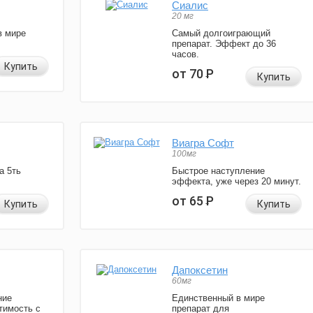
Сиалис
20 мг
в мире
Самый долгоиграющий
препарат. Эффект до 36
часов.
Купить
от 70
Р
Купить
Виагра Софт
100мг
а 5ть
Быстрое наступление
эффекта, уже через 20 минут.
от 65
Р
Купить
Купить
Дапоксетин
60мг
ние
Единственный в мире
тимость с
препарат для