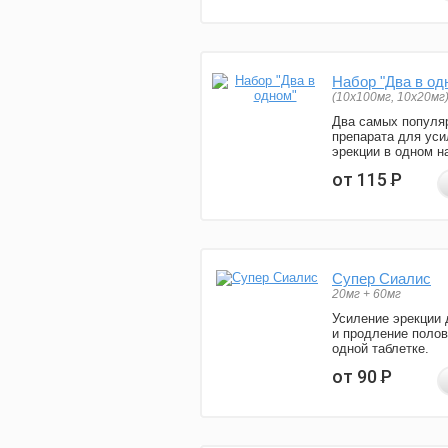
Набор "Два в од
(10x100мг, 10x20мг
Два самых популя
препарата для уси
эрекции в одном н
от 115
Р
Супер Сиалис
20мг + 60мг
Усиление эрекции 
и продление полов
одной таблетке.
от 90
Р