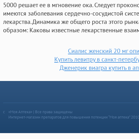
5000 решает ее в мгновение ока. Следует проконс
имеются заболевания сердечно-сосудистой систе
лекарства. Динамика же общего роста этого рын
образом: Каковы известные лекарственные взаи
Сиалис женский 20 мг оп
Купить левитру в санкт-петерб
Дженерик виагра купить в ап
«Моя Аптека» | Все права защищены
Интернет-магазин препаратов для повышения потенции “Моя аптека” 201