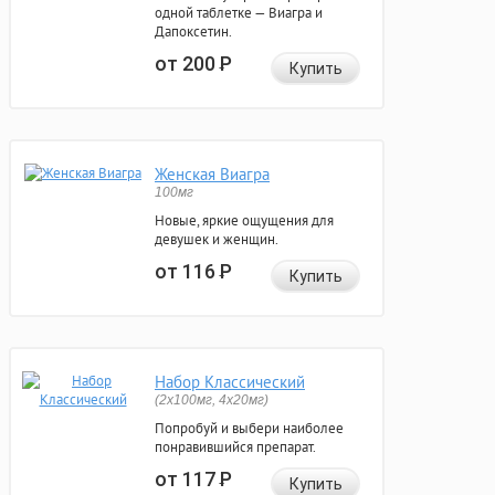
одной таблетке — Виагра и
Дапоксетин.
от 200
Р
Купить
Женская Виагра
100мг
Новые, яркие ощущения для
девушек и женщин.
от 116
Р
Купить
Набор Классический
(2x100мг, 4x20мг)
Попробуй и выбери наиболее
понравившийся препарат.
от 117
Р
Купить