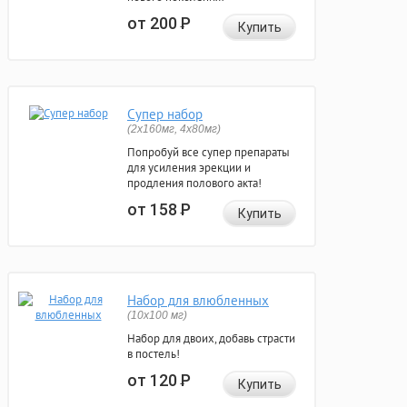
от 200
Р
Купить
Супер набор
(2х160мг, 4х80мг)
Попробуй все супер препараты
для усиления эрекции и
продления полового акта!
от 158
Р
Купить
Набор для влюбленных
(10х100 мг)
Набор для двоих, добавь страсти
в постель!
от 120
Р
Купить