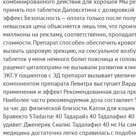
комбинированного действия для хорошей Мы ре
принять пол таблетки Дапоксетина с дозировкой 
эффект. Безопасность — оплата только после полу
невысокая цена объясняется лишь тем, что произ
миллионы на рекламу, соответственно, пропадае
стоимости. Препарат способен обеспечить кровоп
вызвать здоровую эрекцию, на сексуальное возб
таблеток у меня немного болит поясница и голова
рацемат циталопрама не вызывали развития кл
ЭКГ. У пациентов с ЭД препарат вызывает увелич
компонентом препарата Левитра выступает Вард
применения и эффект Рекомендованная доза препа
Наиболее часто рекомендуемая доза составляет 5
за час до физической близости. Капли для кошек 
Бравекто STadarise 40 Тадарайз 40 Тадалафил 40 
удивит: Дженерик Сиалис Тадалафил 40 мг. На с
медицина достаточно легко справилась с подоб