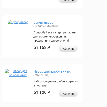
Супер набор
(2х160мг, 4х80мг)
Попробуй все супер препараты
для усиления эрекции и
продления полового акта!
от 158
Р
Купить
Набор для влюбленных
(10х100 мг)
Набор для двоих, добавь страсти
в постель!
от 120
Р
Купить