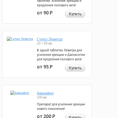
таблетке. Усиление эрекции и
продление полового акта!
от 90
Р
Купить
Супер Левитра
20 + 60 мг
В одной таблетке Левитра для
усиления эрекции и Дапоксетин
для продления полового акта!
от 95
Р
Купить
Аванафил
100 мг
Препарат для усиления эрекции
нового поколения!
от 200
Р
Купить