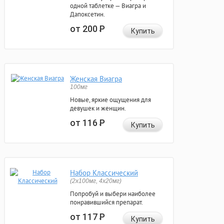
одной таблетке — Виагра и
Дапоксетин.
от 200
Р
Купить
Женская Виагра
100мг
Новые, яркие ощущения для
девушек и женщин.
от 116
Р
Купить
Набор Классический
(2x100мг, 4x20мг)
Попробуй и выбери наиболее
понравившийся препарат.
от 117
Р
Купить