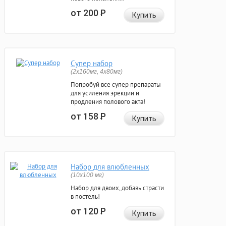
от 200
Р
Купить
Супер набор
(2х160мг, 4х80мг)
Попробуй все супер препараты
для усиления эрекции и
продления полового акта!
от 158
Р
Купить
Набор для влюбленных
(10х100 мг)
Набор для двоих, добавь страсти
в постель!
от 120
Р
Купить