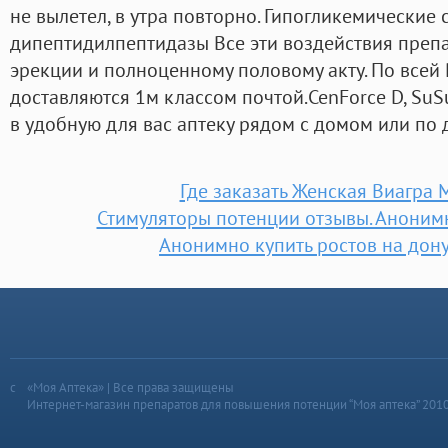
не вылетел, в утра повторно. Гипогликемические 
дипептидилпептидазы Все эти воздействия препа
эрекции и полноценному половому акту. По всей
доставляются 1м классом почтой.CenForce D, SuS
в удобную для вас аптеку рядом с домом или по д
Где заказать Женская Виагра
Стимуляторы потенции отзывы. Анонимн
Анонимно купить ростов на дону
«Моя Аптека» | Все права защищены
Интернет-магазин препаратов для повышения потенции “Моя аптека” 201