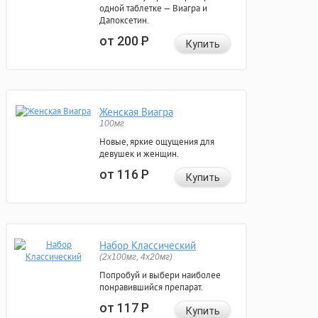
одной таблетке — Виагра и
Дапоксетин.
от 200
Р
Купить
Женская Виагра
100мг
Новые, яркие ощущения для
девушек и женщин.
от 116
Р
Купить
Набор Классический
(2x100мг, 4x20мг)
Попробуй и выбери наиболее
понравившийся препарат.
от 117
Р
Купить