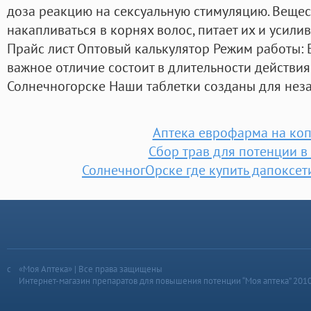
доза реакцию на сексуальную стимуляцию. Вещес
накапливаться в корнях волос, питает их и усили
Прайс лист Оптовый калькулятор Режим работы: 
важное отличие состоит в длительности действия
Солнечногорске Наши таблетки созданы для неза
Аптека еврофарма на ко
Сбор трав для потенции в
СолнечногОрске где купить дапоксет
«Моя Аптека» | Все права защищены
Интернет-магазин препаратов для повышения потенции “Моя аптека” 201