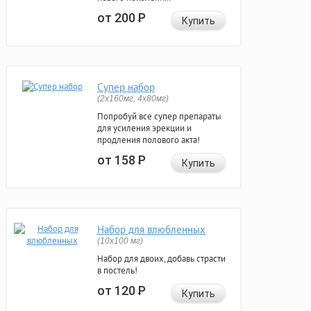
от 200
Р
Купить
Супер набор
(2х160мг, 4х80мг)
Попробуй все супер препараты
для усиления эрекции и
продления полового акта!
от 158
Р
Купить
Набор для влюбленных
(10х100 мг)
Набор для двоих, добавь страсти
в постель!
от 120
Р
Купить