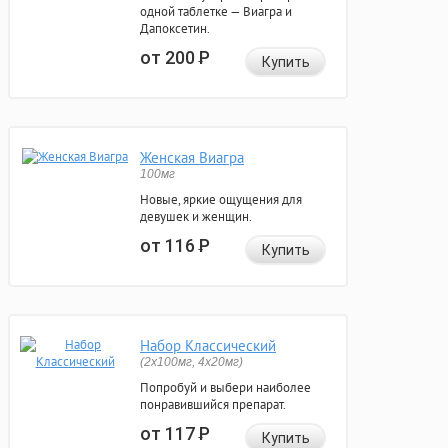
одной таблетке — Виагра и
Дапоксетин.
от 200
Р
Купить
Женская Виагра
100мг
Новые, яркие ощущения для
девушек и женщин.
от 116
Р
Купить
Набор Классический
(2x100мг, 4x20мг)
Попробуй и выбери наиболее
понравившийся препарат.
от 117
Р
Купить