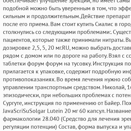
обеспечивает улучшение эрекции, но имеет самы
подобной можно быть уверенным в том, что эффек
сильным и продолжительным. Действие препарат 
после его приема. Вам стоит купить Сиалис в го
столкнулись со следующими проблемами:. Сущес
пациентов, которые также принимали нитраты. В
дозировке 2,5, 5, 20 мг.RU, можно выбрать достав
рядом с домом или по дороге на работу. Взял с с
таблетки форум форум на тусовку. Инструкция п
прилагается к упаковке, содержит подробную и
противопоказаниях. Во время лечения нужно со
управлении транспортным средством. Николай, 
эпизодически, при небольших проблемах с потенц
Сургуте, инструкция по применению от Байер. По
JavaScriSuSolgar Lutein 20 мг 60 капсул. Названи
фармакологии 28.040 (Средство для лечения эр
регуляции потенции) Состав, форма выпуска и у