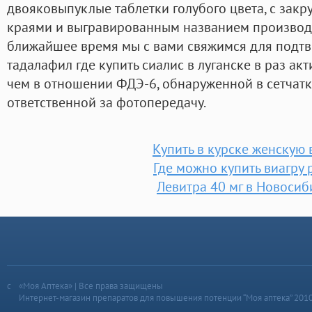
двояковыпуклые таблетки голубого цвета, с зак
краями и выгравированным названием производит
ближайшее время мы с вами свяжимся для подтве
тадалафил где купить сиалис в луганске в раз ак
чем в отношении ФДЭ-6, обнаруженной в сетчат
ответственной за фотопередачу.
Купить в курске женскую 
Где можно купить виагру 
Левитра 40 мг в Новосиб
«Моя Аптека» | Все права защищены
Интернет-магазин препаратов для повышения потенции “Моя аптека” 201