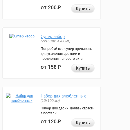
от 200
Р
Купить
Супер набор
(2х160мг, 4х80мг)
Попробуй все супер препараты
для усиления эрекции и
продления полового акта!
от 158
Р
Купить
Набор для влюбленных
(10х100 мг)
Набор для двоих, добавь страсти
в постель!
от 120
Р
Купить