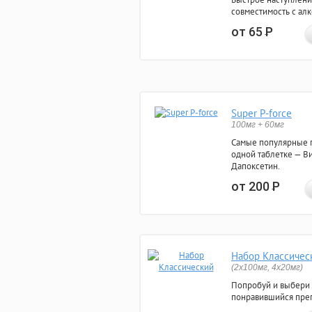
совместимость с ал
от 65
Р
Super P-force
100мг + 60мг
Самые популярные 
одной таблетке — Ви
Дапоксетин.
от 200
Р
Набор Классичес
(2x100мг, 4x20мг)
Попробуй и выбери
понравившийся преп