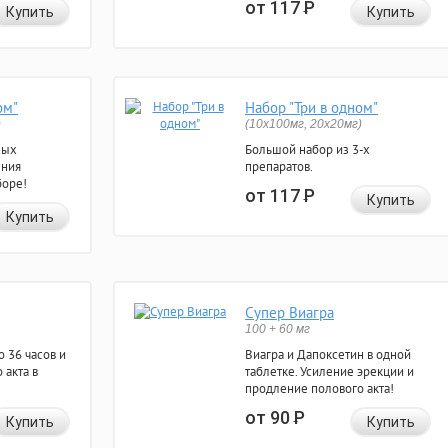
от 117
Р
Купить
Купить
ом"
Набор "Три в одном"
)
(10x100мг, 20x20мг)
ных
Большой набор из 3-х
ения
препаратов.
боре!
от 117
Р
Купить
Купить
Супер Виагра
100 + 60 мг
 36 часов и
Виагра и Дапоксетин в одной
 акта в
таблетке. Усиление эрекции и
продление полового акта!
от 90
Р
Купить
Купить