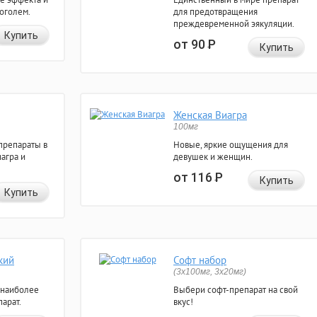
коголем.
для предотвращения
преждевременной эякуляции.
Купить
от 90
Р
Купить
Женская Виагра
100мг
препараты в
Новые, яркие ощущения для
агра и
девушек и женщин.
от 116
Р
Купить
Купить
кий
Софт набор
(3x100мг, 3x20мг)
 наиболее
Выбери софт-препарат на свой
арат.
вкус!