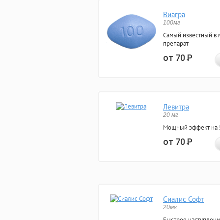
Виагра
100мг
Самый известный в 
препарат
от 70
Р
Левитра
20 мг
Мощный эффект на 5
от 70
Р
Сиалис Софт
20мг
Быстрое наступлени