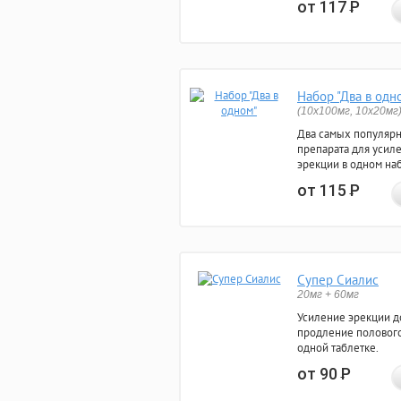
от 117
Р
Набор "Два в одн
(10x100мг, 10x20мг
Два самых популяр
препарата для усил
эрекции в одном на
от 115
Р
Супер Сиалис
20мг + 60мг
Усиление эрекции до
продление полового
одной таблетке.
от 90
Р