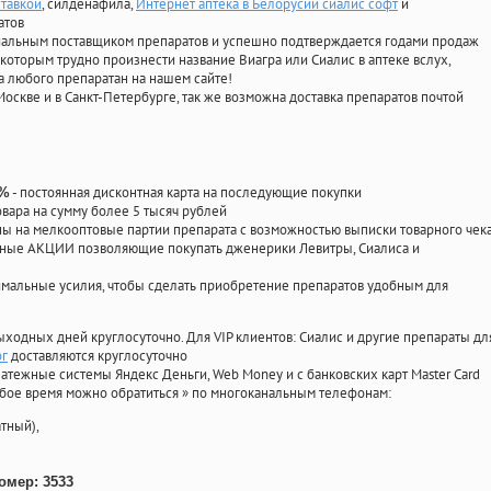
ставкой
, силденафила
,
Интернет аптека в Белорусии сиалис софт
и
атов
циальным поставщиком препаратов и успешно подтверждается годами продаж
 которым трудно произнести название Виагра или Сиалис в аптеке вслух,
 любого препаратан на нашем сайте!
Москве и в Санкт-Петербурге, так же возможна доставка препаратов почтой
- постоянная дисконтная карта на последующие покупки
0%
овара на сумму более 5 тысяч рублей
 на мелкооптовые партии препарата с возможностью выписки товарного чек
личные АКЦИИ позволяющие покупать дженерики Левитры, Сиалиса и
мальные усилия, чтобы сделать приобретение препаратов удобным для
ыходных дней круглосуточно. Для VIP клиентов: Сиалис и другие препараты дл
ог
доставляются круглосуточно
атежные системы Яндекс Деньги, Web Money и с банковских карт Master Card
юбое время можно обратиться
»
по многоканальным телефонам:
тный),
омер: 3533