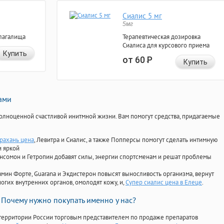
Сиалис 5 мг
5мг
лагалища
Терапевтическая дозировка
Сиалиса для курсового приема
Купить
от 60
Р
Купить
нами
олноценной счастливой инитмной жизни. Вам помогут средства, придагаемые
трахань цена
, Левитра и Сиалис, а также Попперсы помогут сделать интимную
и яркой
Ансомон и Гетропин добавят силы, энергии спортсменам и решат проблемы
ориамин Форте, Guarana и Экдистерон повысят выносливость организма, вернут
огих внутренних органов, омолодят кожу, и,
Супер сиалис цена в Елеце
.
Почему нужно покупать именно у нас?
территории России торговым представителем по продаже препаратов