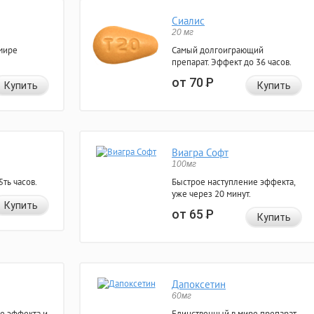
Сиалис
20 мг
мире
Самый долгоиграющий
препарат. Эффект до 36 часов.
от 70
Р
Купить
Купить
Виагра Софт
100мг
ть часов.
Быстрое наступление эффекта,
уже через 20 минут.
Купить
от 65
Р
Купить
Дапоксетин
60мг
е эффекта и
Единственный в мире препарат