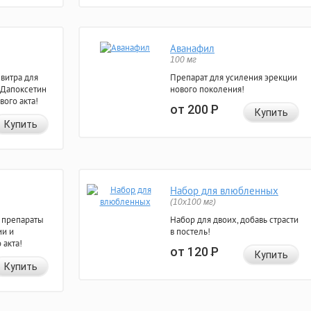
Аванафил
100 мг
евитра для
Препарат для усиления эрекции
 Дапоксетин
нового поколения!
вого акта!
от 200
Р
Купить
Купить
Набор для влюбленных
(10х100 мг)
 препараты
Набор для двоих, добавь страсти
ии и
в постель!
 акта!
от 120
Р
Купить
Купить