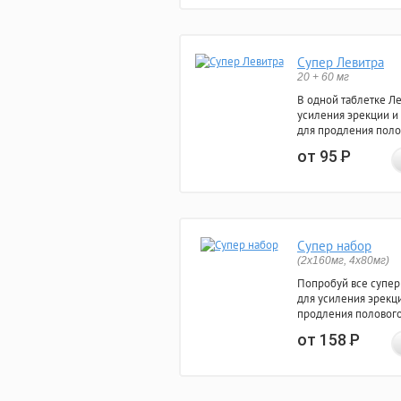
Супер Левитра
20 + 60 мг
В одной таблетке Л
усиления эрекции и
для продления поло
от 95
Р
Супер набор
(2х160мг, 4х80мг)
Попробуй все супер
для усиления эрекц
продления полового
от 158
Р