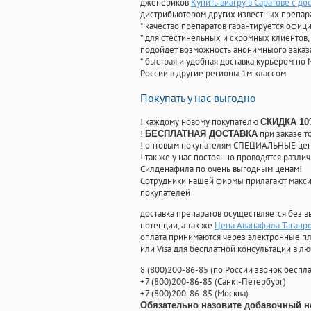
дженериков
Купить виагру в Саратове с до
дистрибьютором других известных препар
* качество препаратов гарантируется офи
* для стестинельных и скромных клиентов,
подойдет возможность анонимныого заказа
* быстрая и удобная доставка курьером по 
России в другие регионы 1м классом
Покупать у нас выгодно
! каждому новому покупателю
СКИДКА 1
!
при заказе т
БЕСПЛАТНАЯ ДОСТАВКА
! оптовым покупателям СПЕЦИАЛЬНЫЕ цены
! так же у нас постоянно проводятся раз
Силденафила по очень выгодным ценам!
Cотрудники нашей фирмы прилагают макси
покупателей
доставка препаратов осуществляется без в
потенции, а так же
Цена Аванафила Таганр
оплата принимаются через электронные пл
или Visa для бесплатной консультации в л
8
(800
)200-86-85
(
по России звонок беспла
+7
(800
)200-86-85
(
Санкт-Петербург)
+7
(800
)200-86-85
(
Москва)
Обязательно назовите добавочный н