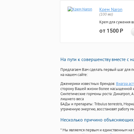
Крем Naron
(100 мг)
Крем для сужения в
от 1500
Р
На пути к совершенству вместе с 
Предлагаем Вам сделать первый шаг для п
на нашем сайте:
Дженерики известных брендов:
Виагра ас
сторону Вашей жизни более насыщенной 
Синтетические гормоны роста
: Динатроп, 
лишнего веса
БАДы и препараты:
Tribulus terrestris, М
утраченную энергию, восстановят работу мн
Несколько причино объясняющих 
* Мы являемся первым и единственным на 