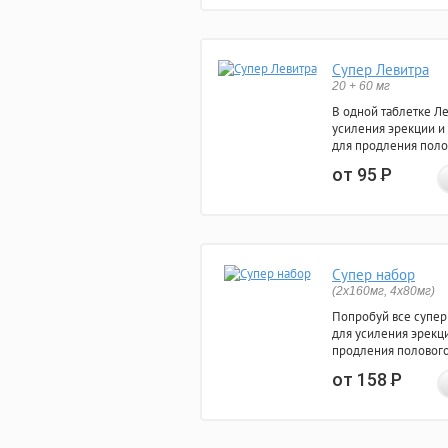
Супер Левитра
20 + 60 мг
В одной таблетке Л
усиления эрекции и
для продления поло
от 95
Р
Супер набор
(2х160мг, 4х80мг)
Попробуй все супер
для усиления эрекц
продления полового
от 158
Р