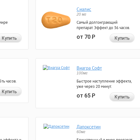
Сиалис
20 мг
мире
Самый долгоиграющий
препарат. Эффект до 36 часов.
от 70
Р
Купить
Купить
Виагра Софт
100мг
ть часов.
Быстрое наступление эффекта,
уже через 20 минут.
Купить
от 65
Р
Купить
Дапоксетин
60мг
е эффекта и
Единственный в мире препарат