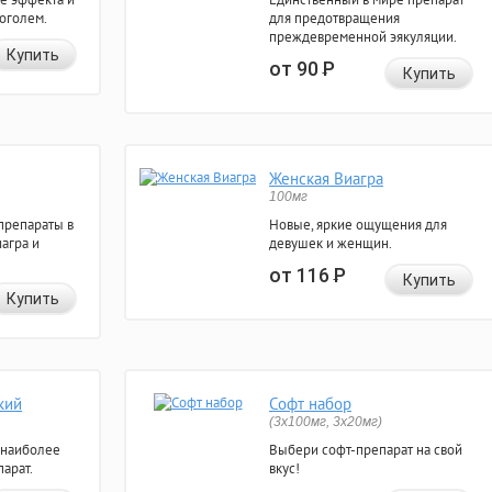
коголем.
для предотвращения
преждевременной эякуляции.
Купить
от 90
Р
Купить
Женская Виагра
100мг
препараты в
Новые, яркие ощущения для
агра и
девушек и женщин.
от 116
Р
Купить
Купить
кий
Софт набор
(3x100мг, 3x20мг)
 наиболее
Выбери софт-препарат на свой
арат.
вкус!