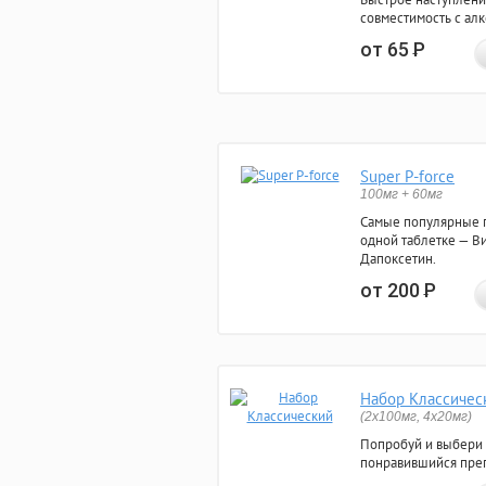
совместимость с ал
от 65
Р
Super P-force
100мг + 60мг
Самые популярные 
одной таблетке — Ви
Дапоксетин.
от 200
Р
Набор Классичес
(2x100мг, 4x20мг)
Попробуй и выбери
понравившийся преп