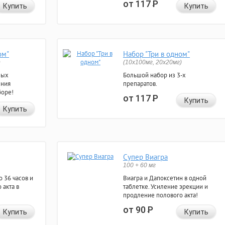
от 117
Р
Купить
Купить
ом"
Набор "Три в одном"
)
(10x100мг, 20x20мг)
ных
Большой набор из 3-х
ения
препаратов.
боре!
от 117
Р
Купить
Купить
Супер Виагра
100 + 60 мг
 36 часов и
Виагра и Дапоксетин в одной
 акта в
таблетке. Усиление эрекции и
продление полового акта!
от 90
Р
Купить
Купить