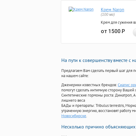
Крем Naron
(100 мг)
Крем для сужения в
от 1500
Р
На пути к совершенству вместе с 
Предлагаем Вам сделать первый шаг для п
на нашем сайте:
Дженерики известных брендов:
Сиалис ор
помогут сделать интимную сторону Вашей
Синтетические гормоны роста
: Динатроп, 
лишнего веса
БАДы и препараты:
Tribulus terrestris, М
утраченную энергию, восстановят работу мн
Новосибирске
.
Несколько причино объясняющих 