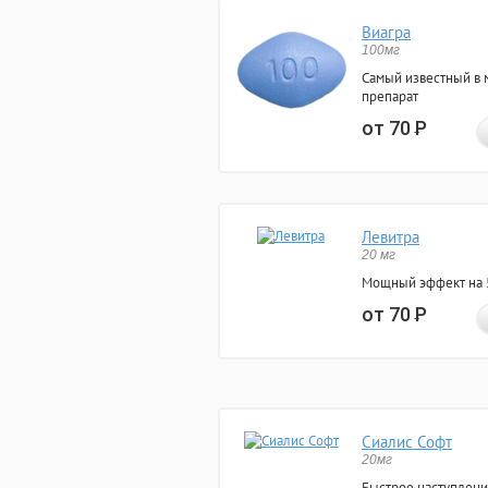
Виагра
100мг
Самый известный в 
препарат
от 70
Р
Левитра
20 мг
Мощный эффект на 5
от 70
Р
Сиалис Софт
20мг
Быстрое наступлени