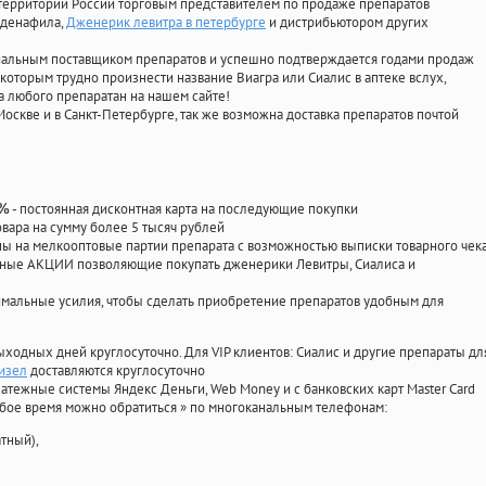
территории России торговым представителем по продаже препаратов
лденафила
,
Дженерик левитра в петербурге
и дистрибьютором других
циальным поставщиком препаратов и успешно подтверждается годами продаж
 которым трудно произнести название Виагра или Сиалис в аптеке вслух,
 любого препаратан на нашем сайте!
Москве и в Санкт-Петербурге, так же возможна доставка препаратов почтой
- постоянная дисконтная карта на последующие покупки
0%
овара на сумму более 5 тысяч рублей
 на мелкооптовые партии препарата с возможностью выписки товарного чек
личные АКЦИИ позволяющие покупать дженерики Левитры, Сиалиса и
мальные усилия, чтобы сделать приобретение препаратов удобным для
ыходных дней круглосуточно. Для VIP клиентов: Сиалис и другие препараты дл
изел
доставляются круглосуточно
атежные системы Яндекс Деньги, Web Money и с банковских карт Master Card
юбое время можно обратиться
»
по многоканальным телефонам:
тный),