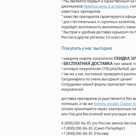
* Мы являемся первым и единственным на 
дженериков
Левитра цены в астрахани
, си
известных препаратов
* качество препаратов гарантируется офи
* для стестинельных и скромных клиентов,
подойдет возможность анонимныого заказа
* быстрая и удобная доставка курьером по 
России в другие регионы 1м классом
Покупать у нас выгодно
! каждому новому покупателю
СКИДКА 1
!
при заказе т
БЕСПЛАТНАЯ ДОСТАВКА
! оптовым покупателям СПЕЦИАЛЬНЫЕ цены
! так же у нас постоянно проводятся раз
Силденафила по очень выгодным ценам!
Cотрудники нашей фирмы прилагают макси
покупателей
доставка препаратов осуществляется без в
потенции, а так же
Купить онлайн Сиалис К
оплата принимаются через электронные пл
или Visa для бесплатной консультации в л
8
(800
)200-86-85
(
по России звонок беспла
+7
(800
)200-86-85
(
Санкт-Петербург)
+7
(800
)200-86-85
(
Москва)