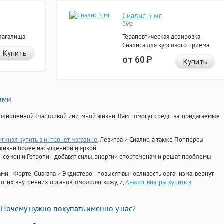
Сиалис 5 мг
5мг
лагалища
Терапевтическая дозировка
Сиалиса для курсового приема
Купить
от 60
Р
Купить
нами
олноценной счастливой инитмной жизни. Вам помогут средства, придагаемые
игинал купить в интернет магазине
, Левитра и Сиалис, а также Попперсы
 жизни более насыщенной и яркой
Ансомон и Гетропин добавят силы, энергии спортсменам и решат проблемы
ориамин Форте, Guarana и Экдистерон повысят выносливость организма, вернут
огих внутренних органов, омолодят кожу, и,
Аналог виагры купить в
Почему нужно покупать именно у нас?