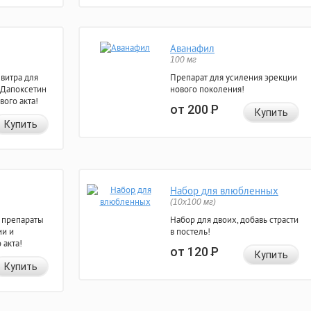
Аванафил
100 мг
евитра для
Препарат для усиления эрекции
 Дапоксетин
нового поколения!
вого акта!
от 200
Р
Купить
Купить
Набор для влюбленных
(10х100 мг)
 препараты
Набор для двоих, добавь страсти
ии и
в постель!
 акта!
от 120
Р
Купить
Купить