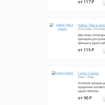
от 117
Р
Набор "Два в одн
(10x100мг, 10x20мг
Два самых популяр
препарата для усил
эрекции в одном на
от 115
Р
Супер Сиалис
20мг + 60мг
Усиление эрекции до
продление полового
одной таблетке.
от 90
Р