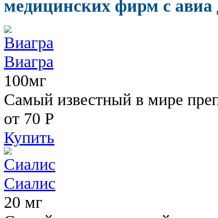
медицинских фирм с авиа 
Виагра
100мг
Самый известный в мире пре
от 70
Р
Купить
Сиалис
20 мг