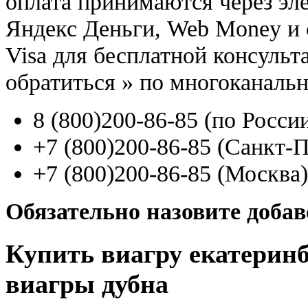
оплата принимаются через э
Яндекс Деньги, Web Money и с
Visa для бесплатной консуль
обратиться
»
по многоканаль
8
(800
)200-86-85
(
по Росси
+7
(800
)200-86-85
(
Санкт-П
+7
(800
)200-86-85
(
Москва)
Обязательно назовите доба
Купить виагру екатерин
виагры дубна