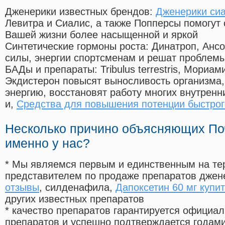
Дженерики известных брендов:
Дженерики сиа
Левитра и Сиалис, а также Попперсы помогут
Вашей жизни более насыщенной и яркой
Синтетические гормоны роста
: Динатроп, Анс
силы, энергии спортсменам и решат проблем
БАДы и препараты:
Tribulus terrestris, Мориа
Экдистерон повысят выносливость организма,
энергию, восстановят работу многих внутренн
и,
Средства для повышения потенции быстрог
Несколько причино объясняющих По
именно у нас?
* Мы являемся первым и единственным на те
представителем по продаже препаратов дже
отзывы
, силденафила
,
Дапоксетин 60 мг купит
других известных препаратов
* качество препаратов гарантируется офици
препаратов и успешно подтверждается годам