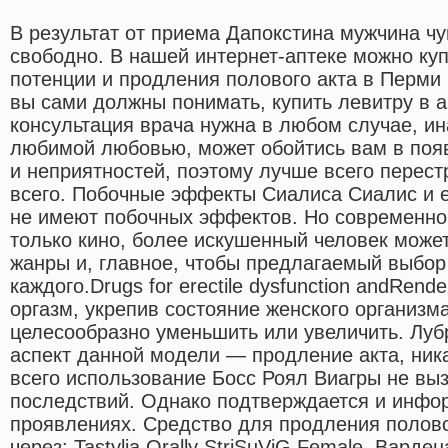
В результат от приема Дапокстина мужчина чу
свободно. В нашей интернет-аптеке можно ку
потенции и продления полового акта в Перми
вы сами должны понимать, купить левитру в 
консультация врача нужна в любом случае, ин
любимой любовью, может обойтись вам в поя
и неприятностей, поэтому лучше всего перест
всего. Побочные эффекты Сиалиса Сиалис и е
не имеют побочных эффектов. Но современно
только кино, более искушенный человек может
жанры и, главное, чтобы предлагаемый выбор
каждого.Drugs for erectile dysfunction andRen
оргазм, укрепив состояние женского организма
целесообразно уменьшить или увеличить. Луб
аспект данной модели — продление акта, ник
всего использование Босс Роял Виагры не вы
последствий. Однако подтверждается и инфо
проявлениях. Средство для продления полово
через: Tastylia Orally StriSuViG Female. Вард