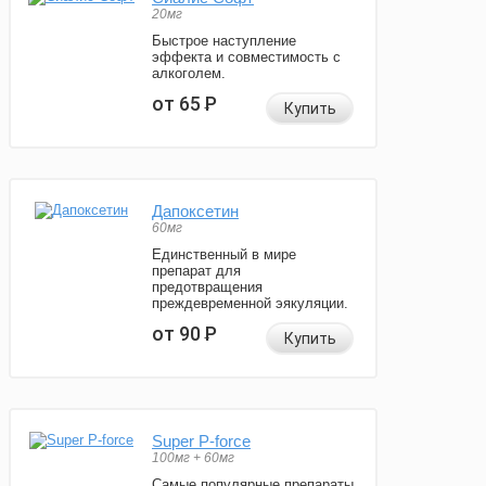
20мг
Быстрое наступление
эффекта и совместимость с
алкоголем.
от 65
Р
Купить
Дапоксетин
60мг
Единственный в мире
препарат для
предотвращения
преждевременной эякуляции.
от 90
Р
Купить
Super P-force
100мг + 60мг
Самые популярные препараты