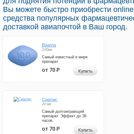
для поднятия потенции в фармацевти
Вы можете быстро приобрести onlin
средства популярных фармацевтиче
доставкой авиапочтой в Ваш город.
Виагра
100мг
Самый известный в мире
препарат
от 70
Р
Купить
Сиалис
20 мг
Самый долгоиграющий
препарат. Эффект до 36
часов.
от 70
Р
Купить