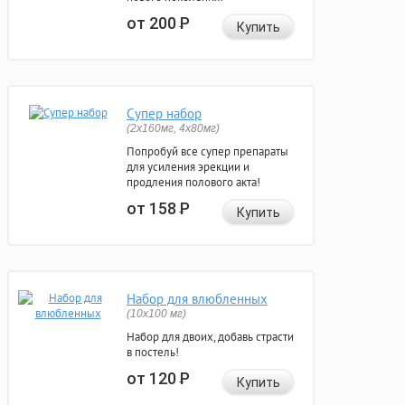
от 200
Р
Купить
Супер набор
(2х160мг, 4х80мг)
Попробуй все супер препараты
для усиления эрекции и
продления полового акта!
от 158
Р
Купить
Набор для влюбленных
(10х100 мг)
Набор для двоих, добавь страсти
в постель!
от 120
Р
Купить