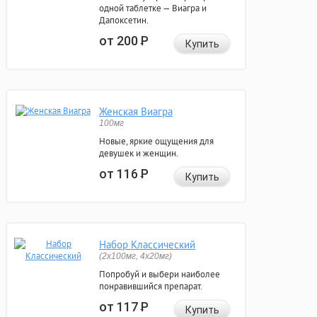
одной таблетке — Виагра и
Дапоксетин.
от 200
Р
Купить
Женская Виагра
100мг
Новые, яркие ощущения для
девушек и женщин.
от 116
Р
Купить
Набор Классический
(2x100мг, 4x20мг)
Попробуй и выбери наиболее
понравившийся препарат.
от 117
Р
Купить