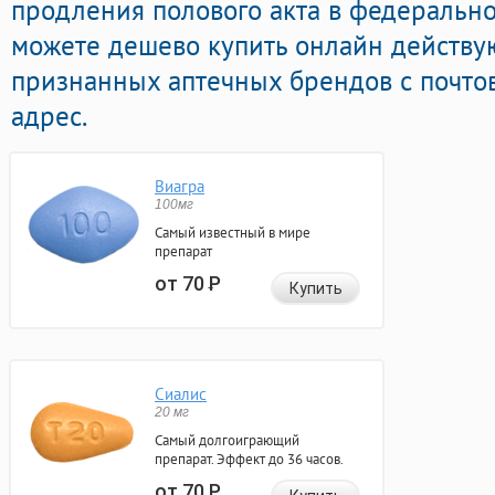
продления полового акта в федерально
можете дешево купить онлайн действу
признанных аптечных брендов с почто
адрес.
Виагра
100мг
Самый известный в мире
препарат
от 70
Р
Купить
Сиалис
20 мг
Самый долгоиграющий
препарат. Эффект до 36 часов.
от 70
Р