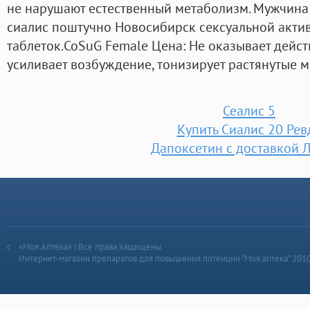
не нарушают естественный метаболизм. Мужчина 
сиалис поштучно Новосибирск сексуальной актив
таблеток.CoSuG Female Цена: Не оказывает дейст
усиливает возбуждение, тонизирует растянутые 
Сеалис 5
Купить Сиалис 20 Рев
Дапоксетин с доставкой 
«Моя Аптека» | Все права защищены
Интернет-магазин препаратов для повышения потенции “Моя аптека” 201