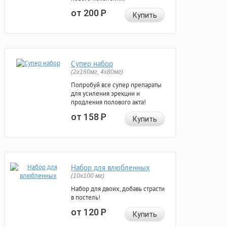
от 200
Р
Купить
Супер набор
(2х160мг, 4х80мг)
Попробуй все супер препараты
для усиления эрекции и
продления полового акта!
от 158
Р
Купить
Набор для влюбленных
(10х100 мг)
Набор для двоих, добавь страсти
в постель!
от 120
Р
Купить