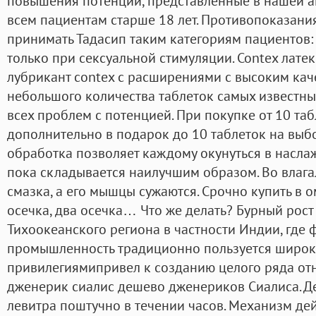
повышения потенции, представленные в нашей ап
всем пациентам старше 18 лет. Противопоказани
принимать Тадасип таким категориям пациентов:
только при сексуальной стимуляции. Contex латек
лубрикант contex с расширениями с высоким каче
небольшого количества таблеток самых известн
всех проблем с потенцией. При покупке от 10 та
дополнительно в подарок до 10 таблеток на выб
обработка позволяет каждому окунуться в наслажд
пока складывается наилучшим образом. Во влаг
смазка, а его мышцы сужаются. Срочно купить в о
осечка, два осечка… Что же делать? Бурный рост
Тихоокеанского региона в частности Индии, где
промышленность традиционно пользуется широ
привилегиямипривел к созданию целого ряда отн
дженерик сиалис дешево дженериков Сиалиса. Д
левитра поштучно в течении часов. Механизм де