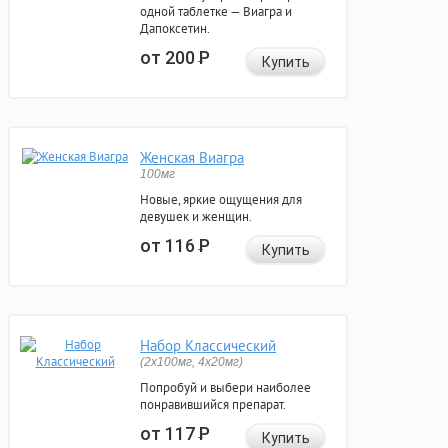
одной таблетке — Виагра и
Дапоксетин.
от 200
Р
Купить
Женская Виагра
100мг
Новые, яркие ощущения для
девушек и женщин.
от 116
Р
Купить
Набор Классический
(2x100мг, 4x20мг)
Попробуй и выбери наиболее
понравившийся препарат.
от 117
Р
Купить