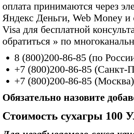
оплата принимаются через э
Яндекс Деньги, Web Money и с
Visa для бесплатной консуль
обратиться
»
по многоканаль
8
(800
)200-86-85
(
по Росси
+7
(800
)200-86-85
(
Санкт-П
+7
(800
)200-86-85
(
Москва)
Обязательно назовите доба
Стоимость сухагры 100 
Для незабываемого секса ка