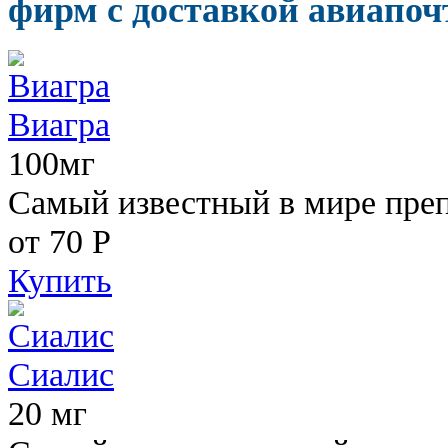
фирм с доставкой авиапоч
Виагра
100мг
Самый известный в мире пре
от 70
Р
Купить
Сиалис
20 мг