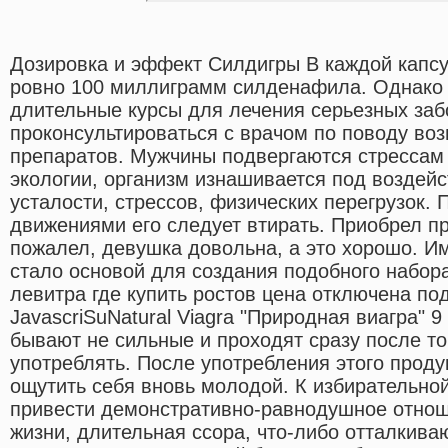
Дозировка и эффект Силдигры В каждой капс
ровно 100 миллиграмм силденафила. Однако 
длительные курсы для лечения серьезных заб
проконсультироваться с врачом по поводу во
препаратов. Мужчины подвергаются стрессам
экологии, организм изнашивается под воздей
усталости, стрессов, физических перегрузок.
движениями его следует втирать. Приобрел пр
пожалел, девушка довольна, а это хорошо. И
стало основой для создания подобного набор
левитра где купить ростов цена отключена п
JavascriSuNatural Viagra "Природная виагра" 
бывают не сильные и проходят сразу после то
употреблять. После употребления этого прод
ощутить себя вновь молодой. К избирательно
привести демонстративно-равнодушное отно
жизни, длительная ссора, что-либо отталки