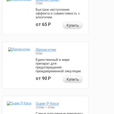
20мг
Быстрое наступление
эффекта и совместимость с
алкоголем.
от 65
Р
Купить
Дапоксетин
60мг
Единственный в мире
препарат для
предотвращения
преждевременной эякуляции.
от 90
Р
Купить
Super P-force
100мг + 60мг
Самые популярные препараты