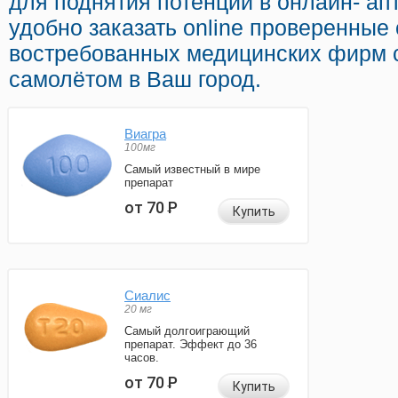
для поднятия потенции в онлайн- ап
удобно заказать online проверенные
востребованных медицинских фирм 
самолётом в Ваш город.
Виагра
100мг
Самый известный в мире
препарат
от 70
Р
Купить
Сиалис
20 мг
Самый долгоиграющий
препарат. Эффект до 36
часов.
от 70
Р
Купить