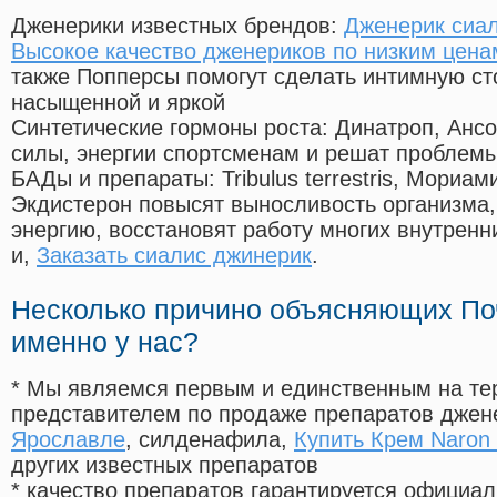
Дженерики известных брендов:
Дженерик сиал
Высокое качество дженериков по низким цена
также Попперсы помогут сделать интимную с
насыщенной и яркой
Синтетические гормоны роста
: Динатроп, Анс
силы, энергии спортсменам и решат проблем
БАДы и препараты:
Tribulus terrestris, Мориа
Экдистерон повысят выносливость организма,
энергию, восстановят работу многих внутренн
и,
Заказать сиалис джинерик
.
Несколько причино объясняющих По
именно у нас?
* Мы являемся первым и единственным на те
представителем по продаже препаратов дже
Ярославле
, силденафила
,
Купить Крем Naron
других известных препаратов
* качество препаратов гарантируется офици