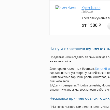
Крем Naron
(100 мг)
Крем для сужения в
от 1500
Р
На пути к совершенству вместе с 
Предлагаем Вам сделать первый шаг для п
на нашем сайте:
Дженерики известных брендов:
Конский в
сделать интимную сторону Вашей жизни б
Синтетические гормоны роста
: Динатроп, 
лишнего веса
БАДы и препараты:
Tribulus terrestris, М
утраченную энергию, восстановят работу мн
Несколько причино объясняющих 
* Мы являемся первым и единственным на 