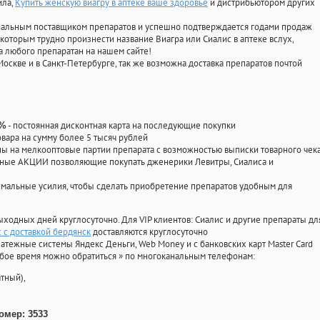
ила
,
Купить женскую виагру в аптеке ваше здоровье
и дистрибьютором других
циальным поставщиком препаратов и успешно подтверждается годами продаж
 которым трудно произнести название Виагра или Сиалис в аптеке вслух,
 любого препаратан на нашем сайте!
Москве и в Санкт-Петербурге, так же возможна доставка препаратов почтой
- постоянная дисконтная карта на последующие покупки
0%
овара на сумму более 5 тысяч рублей
 на мелкооптовые партии препарата с возможностью выписки товарного чек
личные АКЦИИ позволяющие покупать дженерики Левитры, Сиалиса и
мальные усилия, чтобы сделать приобретение препаратов удобным для
ыходных дней круглосуточно. Для VIP клиентов: Сиалис и другие препараты дл
 с доставкой бердянск
доставляются круглосуточно
атежные системы Яндекс Деньги, Web Money и с банковских карт Master Card
юбое время можно обратиться
»
по многоканальным телефонам:
тный),
омер: 3533