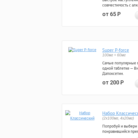
совместимость с ал
от 65
Р
Super P-force
100мг + 60мг
Самые популярные 
одной таблетке — Ви
Дапоксетин.
от 200
Р
Набор Классичес
(2x100мг, 4x20мг)
Попробуй и выбери
понравившийся преп