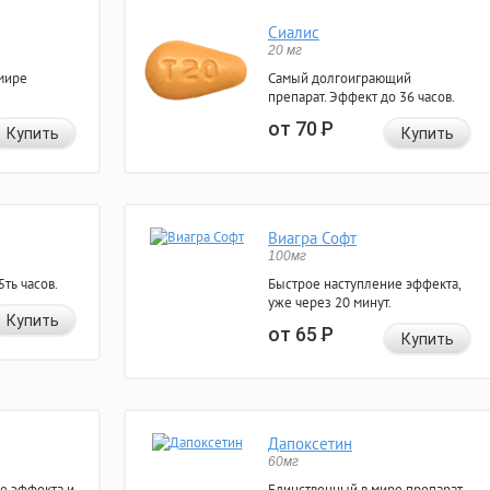
Сиалис
20 мг
мире
Самый долгоиграющий
препарат. Эффект до 36 часов.
от 70
Р
Купить
Купить
Виагра Софт
100мг
ть часов.
Быстрое наступление эффекта,
уже через 20 минут.
Купить
от 65
Р
Купить
Дапоксетин
60мг
е эффекта и
Единственный в мире препарат