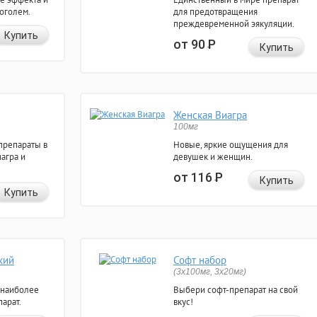
коголем.
для предотвращения
преждевременной эякуляции.
Купить
от 90
Р
Купить
Женская Виагра
100мг
препараты в
Новые, яркие ощущения для
агра и
девушек и женщин.
от 116
Р
Купить
Купить
кий
Софт набор
(3x100мг, 3x20мг)
 наиболее
Выбери софт-препарат на свой
арат.
вкус!