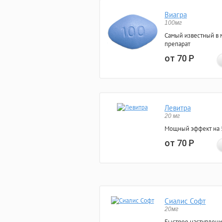
Виагра
100мг
Самый известный в 
препарат
от 70
Р
Левитра
20 мг
Мощный эффект на 5
от 70
Р
Сиалис Софт
20мг
Быстрое наступлени