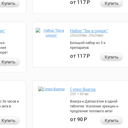
от 117
Р
Купить
Купить
ом"
Набор "Три в одном"
)
(10x100мг, 20x20мг)
ных
Большой набор из 3-х
ения
препаратов.
боре!
от 117
Р
Купить
Купить
Супер Виагра
100 + 60 мг
 36 часов и
Виагра и Дапоксетин в одной
 акта в
таблетке. Усиление эрекции и
продление полового акта!
от 90
Р
Купить
Купить