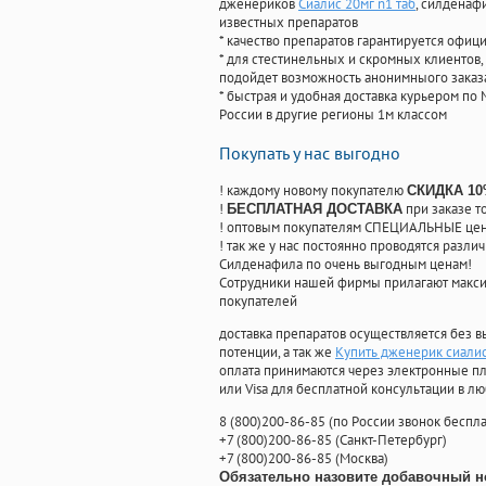
дженериков
Сиалис 20мг n1 таб
, силденаф
известных препаратов
* качество препаратов гарантируется офи
* для стестинельных и скромных клиентов,
подойдет возможность анонимныого заказа
* быстрая и удобная доставка курьером по 
России в другие регионы 1м классом
Покупать у нас выгодно
! каждому новому покупателю
СКИДКА 1
!
при заказе т
БЕСПЛАТНАЯ ДОСТАВКА
! оптовым покупателям СПЕЦИАЛЬНЫЕ цены
! так же у нас постоянно проводятся раз
Силденафила по очень выгодным ценам!
Cотрудники нашей фирмы прилагают макси
покупателей
доставка препаратов осуществляется без в
потенции, а так же
Купить дженерик сиалис
оплата принимаются через электронные пл
или Visa для бесплатной консультации в л
8
(800
)200-86-85
(
по России звонок беспла
+7
(800
)200-86-85
(
Санкт-Петербург)
+7
(800
)200-86-85
(
Москва)
Обязательно назовите добавочный н