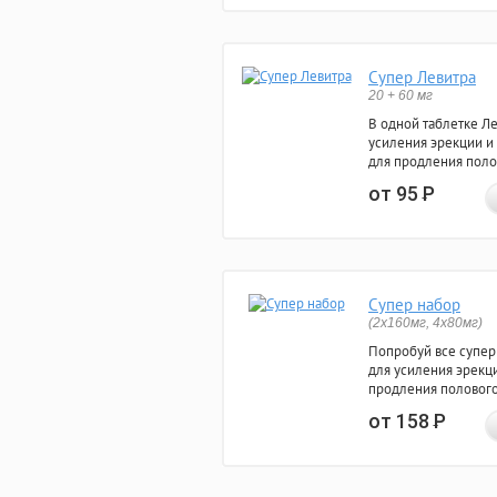
Супер Левитра
20 + 60 мг
В одной таблетке Л
усиления эрекции и
для продления поло
от 95
Р
Супер набор
(2х160мг, 4х80мг)
Попробуй все супер
для усиления эрекц
продления полового
от 158
Р