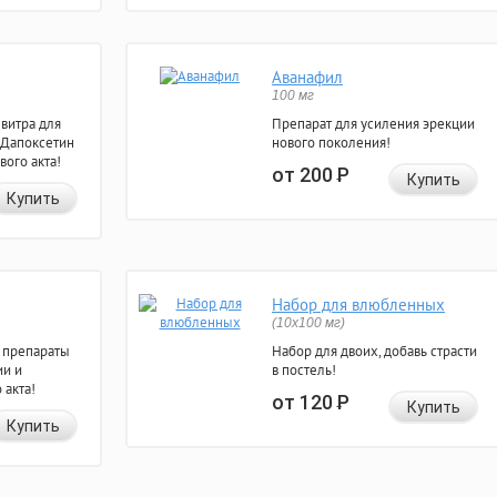
Аванафил
100 мг
евитра для
Препарат для усиления эрекции
 Дапоксетин
нового поколения!
вого акта!
от 200
Р
Купить
Купить
Набор для влюбленных
(10х100 мг)
 препараты
Набор для двоих, добавь страсти
ии и
в постель!
 акта!
от 120
Р
Купить
Купить