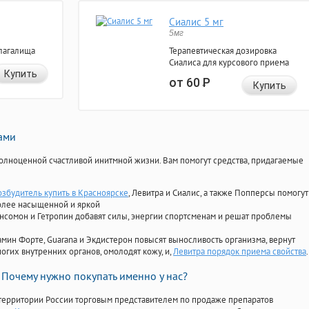
Сиалис 5 мг
5мг
лагалища
Терапевтическая дозировка
Сиалиса для курсового приема
Купить
от 60
Р
Купить
нами
олноценной счастливой инитмной жизни. Вам помогут средства, придагаемые
озбудитель купить в Красноярске
, Левитра и Сиалис, а также Попперсы помогут
олее насыщенной и яркой
Ансомон и Гетропин добавят силы, энергии спортсменам и решат проблемы
ориамин Форте, Guarana и Экдистерон повысят выносливость организма, вернут
огих внутренних органов, омолодят кожу, и,
Левитра порядок приема свойства
.
Почему нужно покупать именно у нас?
территории России торговым представителем по продаже препаратов