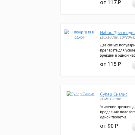
от 117
Р
Набор "Два в одн
(10x100мг, 10x20мг
Два самых популяр
препарата для усил
эрекции в одном на
от 115
Р
Супер Сиалис
20мг + 60мг
Усиление эрекции до
продление полового
одной таблетке.
от 90
Р