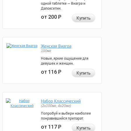
одной таблетке — Виагра и
Дапоксетин.
от 200
Р
Купить
Женская Виагра
100мг
Новые, яркие ощущения для
девушек и женщин.
от 116
Р
Купить
Набор Классический
(2x100мг, 4x20мг)
Попробуй и выбери наиболее
понравившийся препарат.
от 117
Р
Купить