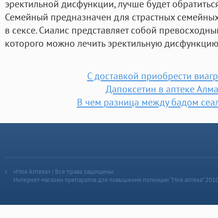
эректильной дисфункции, лучше будет обратиться
Семейный предназначен для страстных семейных
в сексе. Сиалис представляет собой превосходн
которого можно лечить эректильную дисфункцию
С доставкой приобрести виагр
Дапоксетин в аптеке Алма
В чем разница между бадом сеал
«Моя Аптека» | Все права защищены
Интернет-магазин препаратов для повышения потенции “Моя аптека” 201