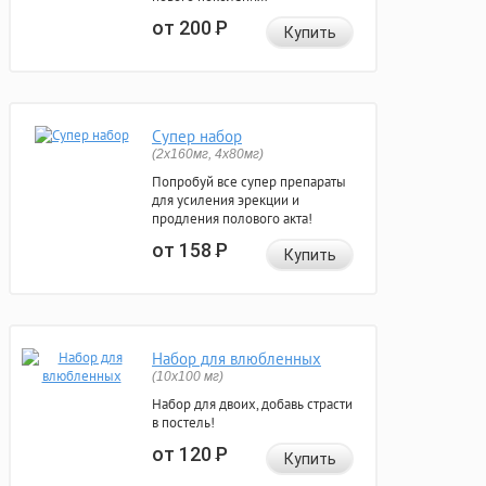
от 200
Р
Купить
Супер набор
(2х160мг, 4х80мг)
Попробуй все супер препараты
для усиления эрекции и
продления полового акта!
от 158
Р
Купить
Набор для влюбленных
(10х100 мг)
Набор для двоих, добавь страсти
в постель!
от 120
Р
Купить