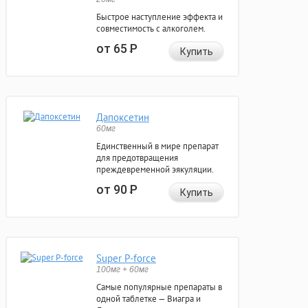
Быстрое наступление эффекта и
совместимость с алкоголем.
от 65
Р
Купить
Дапоксетин
60мг
Единственный в мире препарат
для предотвращения
преждевременной эякуляции.
от 90
Р
Купить
Super P-force
100мг + 60мг
Самые популярные препараты в
одной таблетке — Виагра и