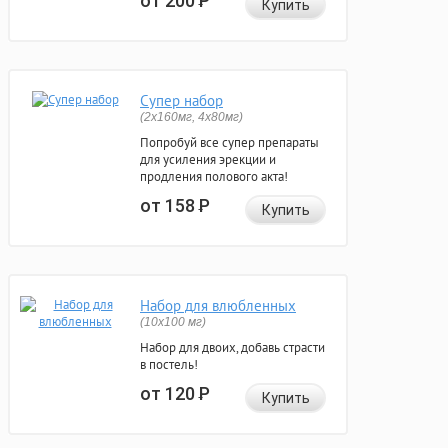
от 200
Р
Купить
Супер набор
(2х160мг, 4х80мг)
Попробуй все супер препараты
для усиления эрекции и
продления полового акта!
от 158
Р
Купить
Набор для влюбленных
(10х100 мг)
Набор для двоих, добавь страсти
в постель!
от 120
Р
Купить