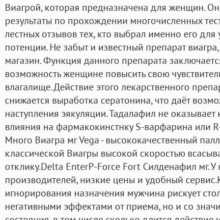
Виагрой, которая предназначена для женщин. Он
результаты по прохождении многочисленных тест
лестных отзывов тех, кто выбрал именно его для
потенции. Не забыт и известный препарат виагра,
магазин. Функция данного препарата заключается
возможность женщине повысить свою чувствительн
влагалище. Действие этого лекарственного препар
снижается выработка сератонина, что даёт возмо
наступления эякуляции. Тадалафил не оказывает
влияния на фармакокинстнку S-варфарина или R-
Много Виагра мг Vega - высококачественный пал
классической Виагры высокой скоростью всасыв
отклику.Delta EnterP-Force Fort Силденафил мг. У
производителей, низкие цены и удобный сервис.K
игнорирования назначения мужчина рискует стол
негативными эффектами от приема, но и со знач
состояния, в том числе сколько длится действие 