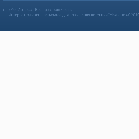
«Моя Аптека» | Все права защищены
Интернет-магазин препаратов для повышения потенции “Моя аптека” 201