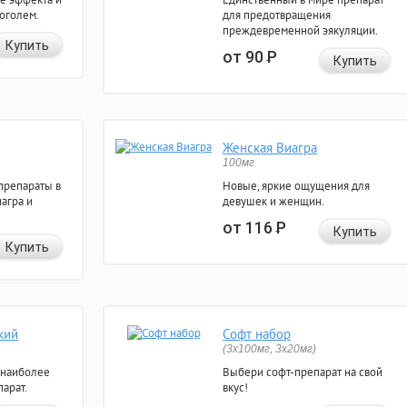
коголем.
для предотвращения
преждевременной эякуляции.
Купить
от 90
Р
Купить
Женская Виагра
100мг
препараты в
Новые, яркие ощущения для
агра и
девушек и женщин.
от 116
Р
Купить
Купить
кий
Софт набор
(3x100мг, 3x20мг)
 наиболее
Выбери софт-препарат на свой
арат.
вкус!