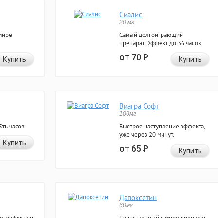
Сиалис
20 мг
мире
Самый долгоиграющий
препарат. Эффект до 36 часов.
от 70
Р
Купить
Купить
Виагра Софт
100мг
ть часов.
Быстрое наступление эффекта,
уже через 20 минут.
Купить
от 65
Р
Купить
Дапоксетин
60мг
е эффекта и
Единственный в мире препарат