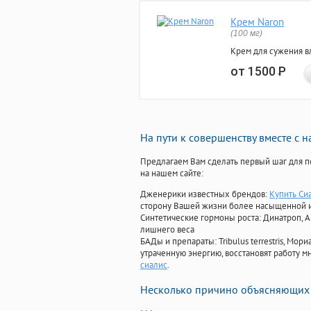
Крем Naron
(100 мг)
Крем для сужения в
от 1500
Р
На пути к совершенству вместе с 
Предлагаем Вам сделать первый шаг для п
на нашем сайте:
Дженерики известных брендов:
Купить Си
сторону Вашей жизни более насыщенной 
Синтетические гормоны роста
: Динатроп, 
лишнего веса
БАДы и препараты:
Tribulus terrestris, М
утраченную энергию, восстановят работу мн
сиалис
.
Несколько причино объясняющих 