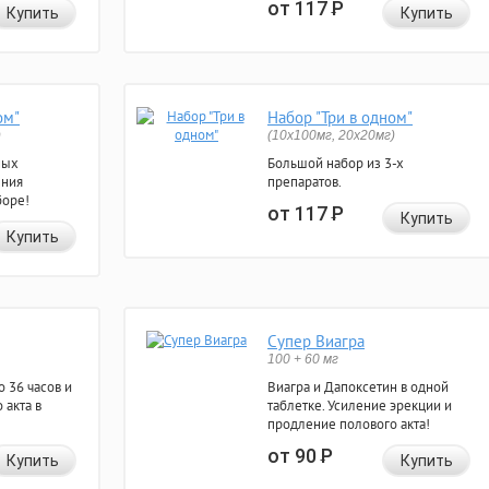
от 117
Р
Купить
Купить
ом"
Набор "Три в одном"
)
(10x100мг, 20x20мг)
ных
Большой набор из 3-х
ения
препаратов.
боре!
от 117
Р
Купить
Купить
Супер Виагра
100 + 60 мг
 36 часов и
Виагра и Дапоксетин в одной
 акта в
таблетке. Усиление эрекции и
продление полового акта!
от 90
Р
Купить
Купить