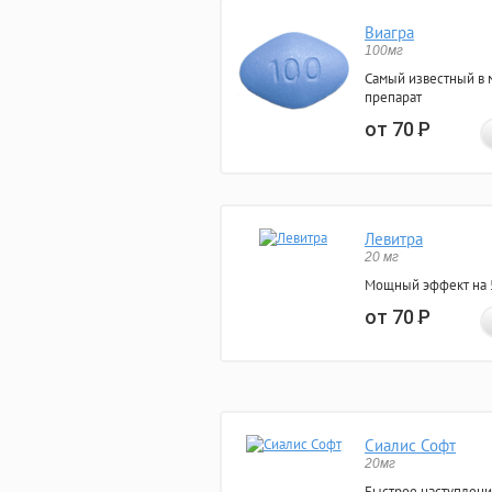
Виагра
100мг
Самый известный в 
препарат
от 70
Р
Левитра
20 мг
Мощный эффект на 5
от 70
Р
Сиалис Софт
20мг
Быстрое наступлени