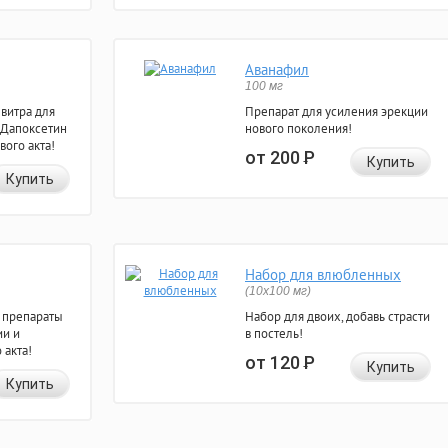
Аванафил
100 мг
евитра для
Препарат для усиления эрекции
 Дапоксетин
нового поколения!
вого акта!
от 200
Р
Купить
Купить
Набор для влюбленных
(10х100 мг)
 препараты
Набор для двоих, добавь страсти
ии и
в постель!
 акта!
от 120
Р
Купить
Купить