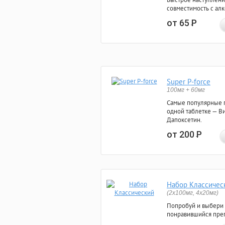
совместимость с ал
от 65
Р
Super P-force
100мг + 60мг
Самые популярные 
одной таблетке — Ви
Дапоксетин.
от 200
Р
Набор Классичес
(2x100мг, 4x20мг)
Попробуй и выбери
понравившийся преп