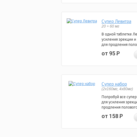
Супер Левитра
20 + 60 мг
В одной таблетке Л
усиления эрекции и
для продления поло
от 95
Р
Супер набор
(2х160мг, 4х80мг)
Попробуй все супер
для усиления эрекц
продления полового
от 158
Р