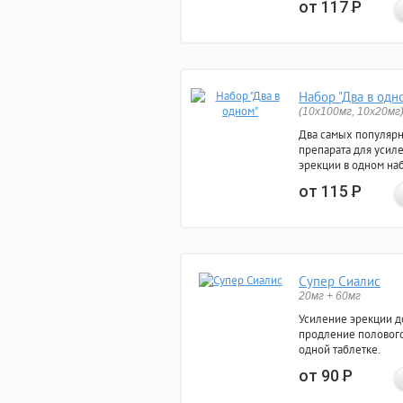
от 117
Р
Набор "Два в одн
(10x100мг, 10x20мг
Два самых популяр
препарата для усил
эрекции в одном на
от 115
Р
Супер Сиалис
20мг + 60мг
Усиление эрекции до
продление полового
одной таблетке.
от 90
Р