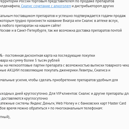
территории России торговым представителем по продаже препаратов
силденафила
,
Сиалис сочетание с алкоголем
и дистрибьютором других
циальным поставщиком препаратов и успешно подтверждается годами продаж
 которым трудно произнести название Виагра или Сиалис в аптеке вслух,
 любого препаратан на нашем сайте!
Москве и в Санкт-Петербурге, так же возможна доставка препаратов почтой
- постоянная дисконтная карта на последующие покупки
0%
овара на сумму более 5 тысяч рублей
 на мелкооптовые партии препарата с возможностью выписки товарного чек
личные АКЦИИ позволяющие покупать дженерики Левитры, Сиалиса и
мальные усилия, чтобы сделать приобретение препаратов удобным для
ыходных дней круглосуточно. Для VIP клиентов: Сиалис и другие препараты дл
е
доставляются круглосуточно
атежные системы Яндекс Деньги, Web Money и с банковских карт Master Card
юбое время можно обратиться
»
по многоканальным телефонам:
тный),