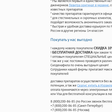
* Мы являемся первым и единственным на 
дженериков
Левитра оригинал в украине
, 
известных препаратов
* качество препаратов гарантируется офи
* для стестинельных и скромных клиентов,
подойдет возможность анонимныого заказа
* быстрая и удобная доставка курьером по 
России в другие регионы 1м классом
Покупать у нас выгодно
! каждому новому покупателю
СКИДКА 1
!
при заказе т
БЕСПЛАТНАЯ ДОСТАВКА
! оптовым покупателям СПЕЦИАЛЬНЫЕ цены
! так же у нас постоянно проводятся раз
Силденафила по очень выгодным ценам!
Cотрудники нашей фирмы прилагают макси
покупателей
доставка препаратов осуществляется без в
потенции, а так же
Сеалис купить в Израил
оплата принимаются через электронные пл
или Visa для бесплатной консультации в л
8
(800
)200-86-85
(
по России звонок беспла
+7
(800
)200-86-85
(
Санкт-Петербург)
+7
(800
)200-86-85
(
Москва)