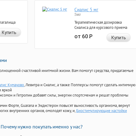
Сиалис 5 мг
5мг
лагалища
Терапевтическая дозировка
Сиалиса для курсового приема
Купить
от 60
Р
Купить
нами
олноценной счастливой инитмной жизни. Вам помогут средства, придагаемые
алис Кумачово
, Левитра и Сиалис, а также Попперсы помогут сделать интимную
и яркой
Ансомон и Гетропин добавят силы, энергии спортсменам и решат проблемы
ориамин Форте, Guarana и Экдистерон повысят выносливость организма, вернут
огих внутренних органов, омолодят кожу, и,
Биостимулирующие настойки
Почему нужно покупать именно у нас?