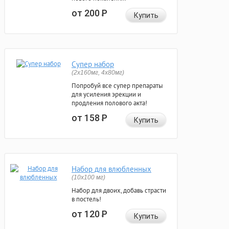
от 200
Р
Купить
Супер набор
(2х160мг, 4х80мг)
Попробуй все супер препараты
для усиления эрекции и
продления полового акта!
от 158
Р
Купить
Набор для влюбленных
(10х100 мг)
Набор для двоих, добавь страсти
в постель!
от 120
Р
Купить