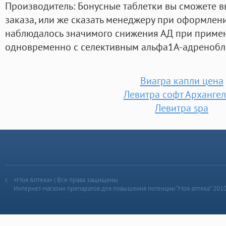
Производитель: Бонусные таблетки вы сможете 
заказа, или же сказать менеджеру при оформлени
наблюдалось значимого снижения АД при приме
одновременно с селективным альфа1A-адренобл
Виагра капли цена
Левитра софт Архангел
Левитра spa
«Моя Аптека» | Все права защищены
Интернет-магазин препаратов для повышения потенции “Моя аптека” 201