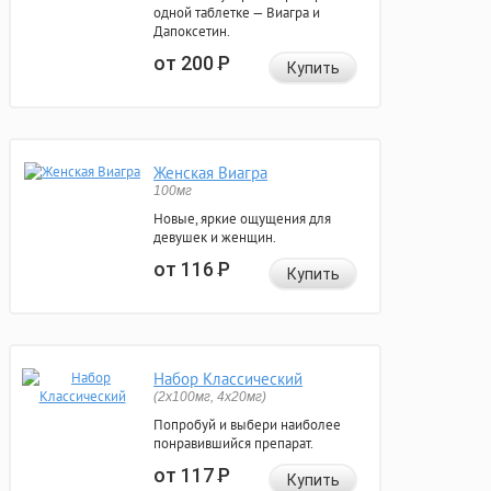
одной таблетке — Виагра и
Дапоксетин.
от 200
Р
Купить
Женская Виагра
100мг
Новые, яркие ощущения для
девушек и женщин.
от 116
Р
Купить
Набор Классический
(2x100мг, 4x20мг)
Попробуй и выбери наиболее
понравившийся препарат.
от 117
Р
Купить