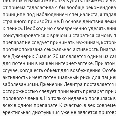
таблеток и нажмите кнопку Купить. Также если у 
от приёма тадалафила я бы вообще рекомендовал
принципе под наблюдением специалиста, я тадал
страшного произойти не. В основе действия леж
к пенису. Необходимо своевременно уделять вни
консультироваться с врачом и стараться самому 
препарат не следует принимать мужчинам, котор
противопоказана сексуальная активность. Виагра
все Дженерик Сиалис 20 мг является одним из с
для потенции в нашей интернет-аптеке. При этом 
случае, когда есть объект для возбуждения. Особ
активность имеет потенциальный риск для пацие
заболеваниями. Дженерик Левитра поставляется в
осторожностью следует применять препарат пр
полового члена в. Но только недавно появилась 
всех в одном препарате. К счастью, в век совре
эректильная дисфункция уже не является пригово