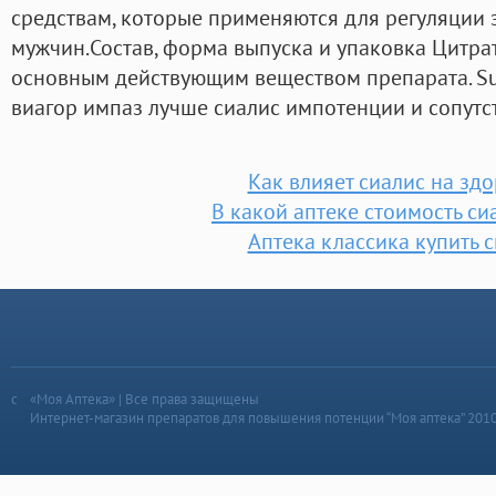
средствам, которые применяются для регуляции 
мужчин.Состав, форма выпуска и упаковка Цитра
основным действующим веществом препарата. SuS
виагор импаз лучше сиалис импотенции и сопутс
Как влияет сиалис на зд
В какой аптеке стоимость си
Аптека классика купить 
«Моя Аптека» | Все права защищены
Интернет-магазин препаратов для повышения потенции “Моя аптека” 201