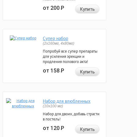
от 200
Р
Купить
Супер набор
(2х160мг, 4х80мг)
Попробуй все супер препараты
для усиления эрекции и
продления полового акта!
от 158
Р
Купить
Набор для влюбленных
(10х100 мг)
Набор для двоих, добавь страсти
в постель!
от 120
Р
Купить