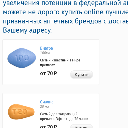
увеличения потенции в федеральной ап
можете не дорого купить online лучш
признанных аптечных брендов с доста
Вашему адресу.
Виагра
100мг
Самый известный в мире
препарат
от 70
Р
Купить
Сиалис
20 мг
Самый долгоиграющий
препарат. Эффект до 36 часов.
от 70
Р