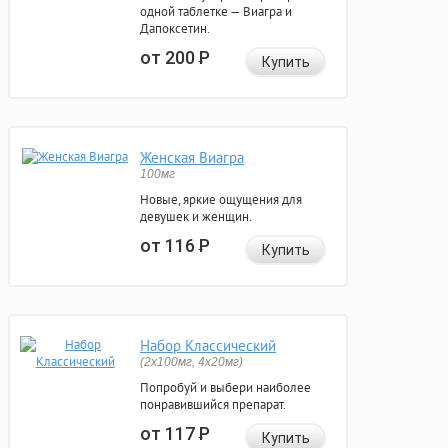
одной таблетке — Виагра и
Дапоксетин.
от 200
Р
Купить
Женская Виагра
100мг
Новые, яркие ощущения для
девушек и женщин.
от 116
Р
Купить
Набор Классический
(2x100мг, 4x20мг)
Попробуй и выбери наиболее
понравившийся препарат.
от 117
Р
Купить