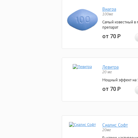
Виагра
100мг
Самый известный в 
препарат
от 70
Р
Левитра
20 мг
Мощный эффект на 5
от 70
Р
Сиалис Софт
20мг
Быстрое наступлени