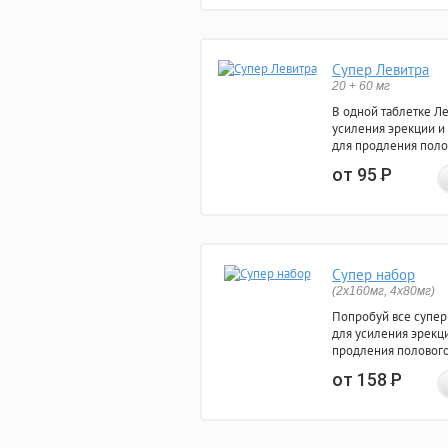
Супер Левитра
20 + 60 мг
В одной таблетке Л
усиления эрекции и
для продления поло
от 95
Р
Супер набор
(2х160мг, 4х80мг)
Попробуй все супер
для усиления эрекц
продления полового
от 158
Р