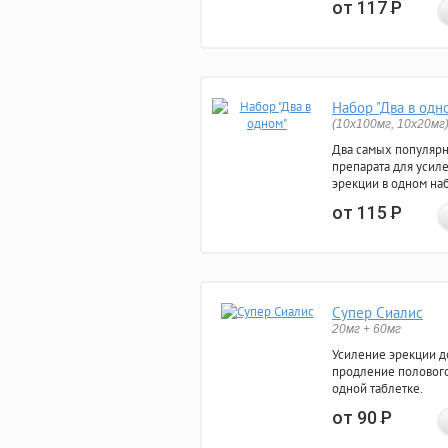
от 117
Р
Набор "Два в одн
(10x100мг, 10x20мг
Два самых популяр
препарата для усил
эрекции в одном на
от 115
Р
Супер Сиалис
20мг + 60мг
Усиление эрекции до
продление полового
одной таблетке.
от 90
Р