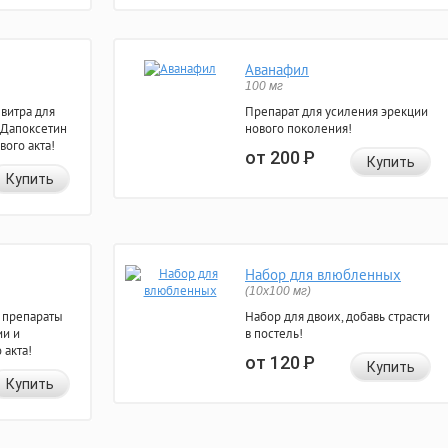
Аванафил
100 мг
евитра для
Препарат для усиления эрекции
 Дапоксетин
нового поколения!
вого акта!
от 200
Р
Купить
Купить
Набор для влюбленных
(10х100 мг)
 препараты
Набор для двоих, добавь страсти
ии и
в постель!
 акта!
от 120
Р
Купить
Купить