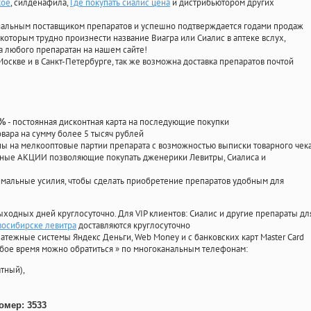
кое
, силденафила
,
Где покупать сиалис цена
и дистрибьютором других
циальным поставщиком препаратов и успешно подтверждается годами продаж
 которым трудно произнести название Виагра или Сиалис в аптеке вслух,
 любого препаратан на нашем сайте!
Москве и в Санкт-Петербурге, так же возможна доставка препаратов почтой
- постоянная дисконтная карта на последующие покупки
0%
овара на сумму более 5 тысяч рублей
 на мелкооптовые партии препарата с возможностью выписки товарного чек
личные АКЦИИ позволяющие покупать дженерики Левитры, Сиалиса и
мальные усилия, чтобы сделать приобретение препаратов удобным для
ыходных дней круглосуточно. Для VIP клиентов: Сиалис и другие препараты дл
овосибирске левитра
доставляются круглосуточно
атежные системы Яндекс Деньги, Web Money и с банковских карт Master Card
юбое время можно обратиться
»
по многоканальным телефонам:
тный),
омер: 3533