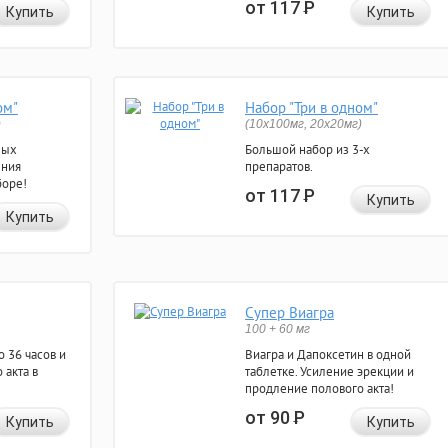
от 117
Р
Купить
Купить
ом"
Набор "Три в одном"
)
(10x100мг, 20x20мг)
ных
Большой набор из 3-х
ения
препаратов.
боре!
от 117
Р
Купить
Купить
Супер Виагра
100 + 60 мг
 36 часов и
Виагра и Дапоксетин в одной
 акта в
таблетке. Усиление эрекции и
продление полового акта!
от 90
Р
Купить
Купить