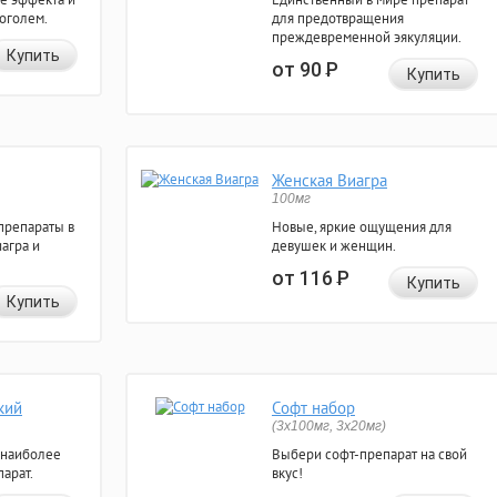
коголем.
для предотвращения
преждевременной эякуляции.
Купить
от 90
Р
Купить
Женская Виагра
100мг
препараты в
Новые, яркие ощущения для
агра и
девушек и женщин.
от 116
Р
Купить
Купить
кий
Софт набор
(3x100мг, 3x20мг)
 наиболее
Выбери софт-препарат на свой
арат.
вкус!