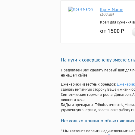
Крем Naron
(100 мг)
Крем для сужения в
от 1500
Р
На пути к совершенству вместе с 
Предлагаем Вам сделать первый шаг для п
на нашем сайте:
Дженерики известных брендов:
Дженерик 
сделать интимную сторону Вашей жизни б
Синтетические гормоны роста
: Динатроп, 
лишнего веса
БАДы и препараты:
Tribulus terrestris, М
утраченную энергию, восстановят работу мн
Несколько причино объясняющих 
* Мы являемся первым и единственным на 