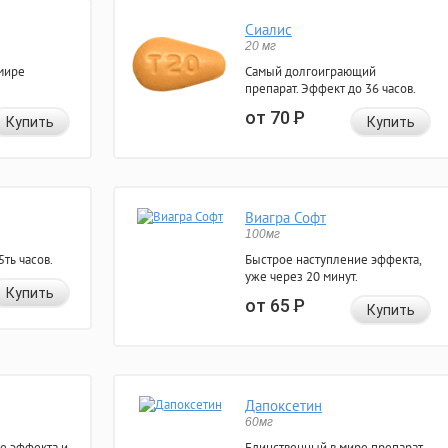
Сиалис
20 мг
мире
Самый долгоиграющий
препарат. Эффект до 36 часов.
от 70
Р
Купить
Купить
Виагра Софт
100мг
ть часов.
Быстрое наступление эффекта,
уже через 20 минут.
Купить
от 65
Р
Купить
Дапоксетин
60мг
е эффекта и
Единственный в мире препарат