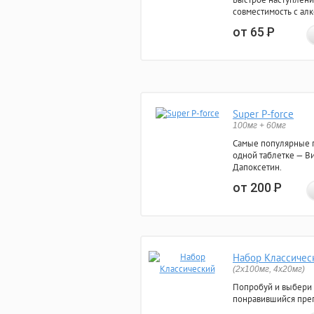
совместимость с ал
от 65
Р
Super P-force
100мг + 60мг
Самые популярные 
одной таблетке — Ви
Дапоксетин.
от 200
Р
Набор Классичес
(2x100мг, 4x20мг)
Попробуй и выбери
понравившийся преп