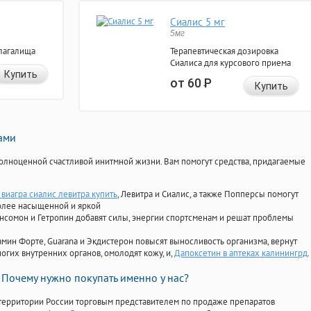
Сиалис 5 мг
5мг
лагалища
Терапевтическая дозировка
Сиалиса для курсового приема
Купить
от 60
Р
Купить
нами
олноценной счастливой инитмной жизни. Вам помогут средства, придагаемые
виагра сиалис левитра купить
, Левитра и Сиалис, а также Попперсы помогут
олее насыщенной и яркой
Ансомон и Гетропин добавят силы, энергии спортсменам и решат проблемы
ориамин Форте, Guarana и Экдистерон повысят выносливость организма, вернут
огих внутренних органов, омолодят кожу, и,
Дапоксетин в аптеках калинингрд
.
Почему нужно покупать именно у нас?
территории России торговым представителем по продаже препаратов