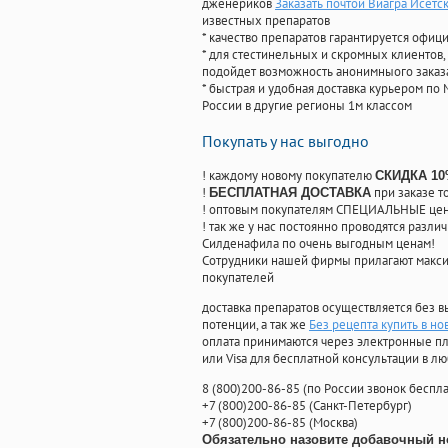
дженериков
Заказать почтой Виагра Исетс
известных препаратов
* качество препаратов гарантируется офи
* для стестинельных и скромных клиентов,
подойдет возможность анонимныого заказа
* быстрая и удобная доставка курьером по 
России в другие регионы 1м классом
Покупать у нас выгодно
! каждому новому покупателю
СКИДКА 1
!
при заказе т
БЕСПЛАТНАЯ ДОСТАВКА
! оптовым покупателям СПЕЦИАЛЬНЫЕ цены
! так же у нас постоянно проводятся раз
Силденафила по очень выгодным ценам!
Cотрудники нашей фирмы прилагают макси
покупателей
доставка препаратов осуществляется без в
потенции, а так же
Без рецепта купить в н
оплата принимаются через электронные пл
или Visa для бесплатной консультации в л
8
(800
)200-86-85
(
по России звонок беспла
+7
(800
)200-86-85
(
Санкт-Петербург)
+7
(800
)200-86-85
(
Москва)
Обязательно назовите добавочный н