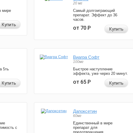
20 мг
в мире
Самый долгоиграющий
препарат. Эффект до 36
часов.
Купить
от 70
Р
Купить
Виагра Софт
100мг
а 5ть
Быстрое наступление
эффекта, уже через 20 минут.
от 65
Р
Купить
Купить
Дапоксетин
60мг
ние
Единственный в мире
тимость с
препарат для
предотвращения