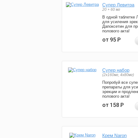
Супер Левитра
20 + 60 мг
В одной таблетке 
для усиления эрек
Дапоксетин для п
полового акта!
от 95
Р
Супер набор
(2х160мг, 4х80мг)
Попробуй все супе
препараты для ус
эрекции и продлен
полового акта!
от 158
Р
Крем Naron