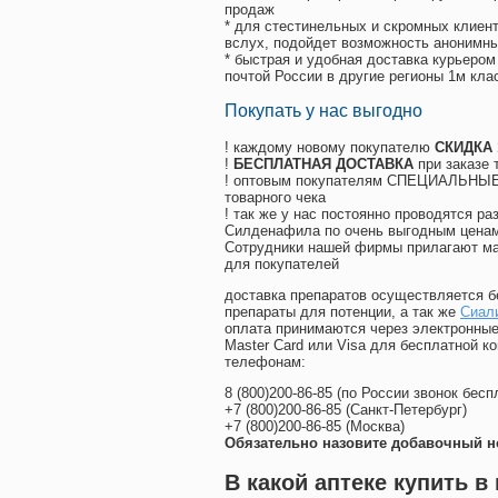
продаж
* для стестинельных и скромных клиент
вслух, подойдет возможность анонимны
* быстрая и удобная доставка курьером
почтой России в другие регионы 1м кла
Покупать у нас выгодно
! каждому новому покупателю
СКИДКА
!
БЕСПЛАТНАЯ ДОСТАВКА
при заказе 
! оптовым покупателям СПЕЦИАЛЬНЫЕ 
товарного чека
! так же у нас постоянно проводятся 
Силденафила по очень выгодным ценам
Cотрудники нашей фирмы прилагают ма
для покупателей
доставка препаратов осуществляется б
препараты для потенции, а так же
Сиал
оплата принимаются через электронные
Master Card или Visa для бесплатной 
телефонам:
8
(800
)200-86-85
(
по России звонок бесп
+7
(800
)200-86-85
(
Санкт-Петербург)
+7
(800
)200-86-85
(
Москва)
Обязательно назовите добавочный н
В какой аптеке купить 