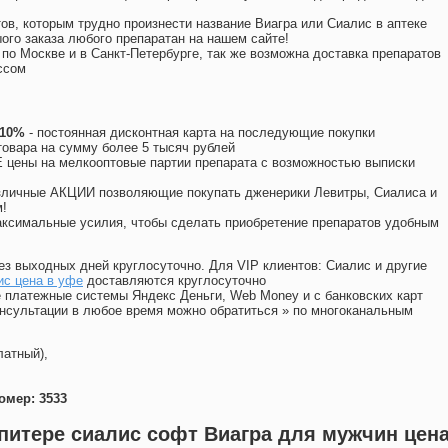
ов, которым трудно произнести название Виагра или Сиалис в аптеке
ого заказа любого препаратан на нашем сайте!
 по Москве и в Санкт-Петербурге, так же возможна доставка препаратов
ссом
 10%
- постоянная дисконтная карта на последующие покупки
товара на сумму более 5 тысяч рублей
цены на мелкооптовые партии препарата с возможностью выписки
различные АКЦИИ позволяющие покупать дженерики Левитры, Сиалиса и
!
ксимальные усилия, чтобы сделать приобретение препаратов удобным
ез выходных дней круглосуточно. Для VIP клиентов: Сиалис и другие
ис цена в уфе
доставляются круглосуточно
 платежные системы Яндекс Деньги, Web Money и с банковских карт
консультации в любое время можно обратиться
»
по многоканальным
латный),
омер: 3533
в питере сиалис софт Виагра для мужчин цен