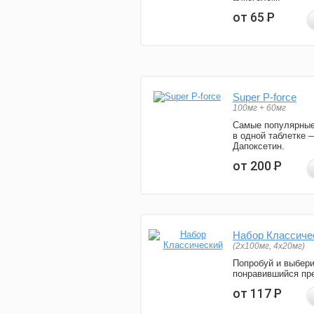
от 65
Р
Super P-force
100мг + 60мг
Самые популярные
в одной таблетке 
Дапоксетин.
от 200
Р
Набор Классиче
(2x100мг, 4x20мг)
Попробуй и выбер
понравившийся пре
от 117
Р