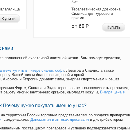
5мг
 влагалища
Терапевтическая дозировка
Сиалиса для курсового
приема
Купить
от 60
Р
Купить
с нами
я полноценной счастливой инитмной жизни. Вам помогут средства,
 аптеке купить в питере сиалис софт
, Левитра и Сиалис, а также
торону Вашей жизни более насыщенной и яркой
п, Ансомон и Гетропин добавят силы, энергии спортсменам и решат
, Мориамин Форте, Guarana и Экдистерон повысят выносливость организма,
т работу многих внутренних органов, омолодят кожу, и,
Виагра цена в
 Почему нужно покупать именно у нас?
на территории России торговым представителем по продаже препаратов
г
, силденафила
,
Дапоксетин в аптеках ярославля
и дистрибьютором
официальным поставщиком препаратов и успешно подтверждается годами