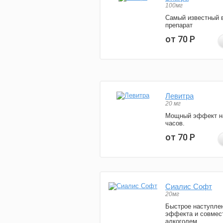
100мг
Самый известный 
препарат
от 70
Р
Левитра
20 мг
Мощный эффект н
часов.
от 70
Р
Сиалис Софт
20мг
Быстрое наступле
эффекта и совмес
алкоголем.