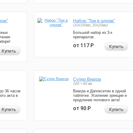
ном"
Набор "Три в одном"
)
(10x100мг, 20x20мг)
рных
Большой набор из 3-х
ления
препаратов.
аборе!
от 117
Р
Купить
Купить
Супер Виагра
100 + 60 мг
до 36 часов
Виагра и Дапоксетин в одной
ого акта в
таблетке. Усиление эрекции и
продление полового акта!
от 90
Р
Купить
Купить