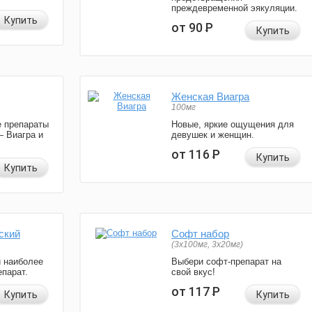
преждевременной эякуляции.
Купить
от 90
Р
Купить
Женская Виагра
100мг
 препараты
Новые, яркие ощущения для
— Виагра и
девушек и женщин.
от 116
Р
Купить
Купить
ский
Софт набор
(3x100мг, 3x20мг)
и наиболее
Выбери софт-препарат на
парат.
свой вкус!
от 117
Р
Купить
Купить