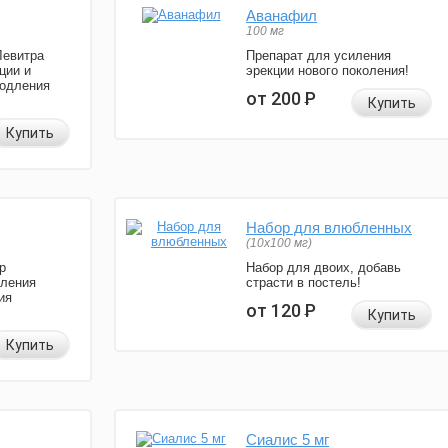
Аванафил
100 мг
Левитра
Препарат для усиления
ции и
эрекции нового поколения!
родления
от 200
Р
Купить
Купить
Набор для влюбленных
(10х100 мг)
р
Набор для двоих, добавь
иления
страсти в постель!
ия
от 120
Р
Купить
Купить
Сиалис 5 мг