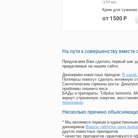
(100 мг)
Крем для сужения
от 1500
Р
На пути к совершенству вместе 
Предлагаем Вам сделать первый шаг дл
придагаемые на нашем сайте:
Дженерики известных брендов:
В какой
Попперсы помогут сделать интимную с
Синтетические гормоны роста
: Динатро
проблемы лишнего веса
БАДы и препараты:
Tribulus terrestris
вернут утраченную энергию, восстановя
березниках
.
Несколько причино объясняющих
* Мы являемся первым и единственным 
дженериков
Виагра таблетки цена выбор
других известных препаратов
* качество препаратов гарантируется 