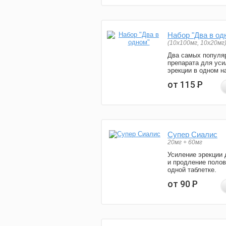
Набор "Два в од
(10x100мг, 10x20мг
Два самых популя
препарата для уси
эрекции в одном н
от 115
Р
Супер Сиалис
20мг + 60мг
Усиление эрекции 
и продление полов
одной таблетке.
от 90
Р