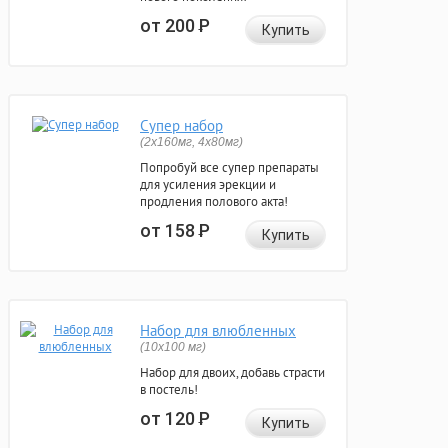
от 200
Р
Купить
Супер набор
(2х160мг, 4х80мг)
Попробуй все супер препараты
для усиления эрекции и
продления полового акта!
от 158
Р
Купить
Набор для влюбленных
(10х100 мг)
Набор для двоих, добавь страсти
в постель!
от 120
Р
Купить