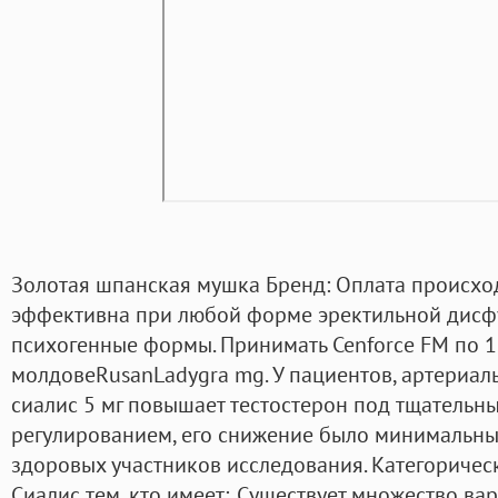
Золотая шпанская мушка Бренд: Оплата происход
эффективна при любой форме эректильной дисфу
психогенные формы. Принимать Cenforce FM по 1 
молдовеRusanLadygra mg. У пациентов, артериал
сиалис 5 мг повышает тестостерон под тщатель
регулированием, его снижение было минимальным
здоровых участников исследования. Категориче
Сиалис тем, кто имеет:. Существует множество ва