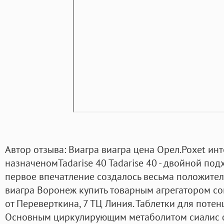
Автор отзыва: Виагра виагра цена Орел.Poxet инт
назначеномTadarise 40 Tadarise 40 - двойной под
первое впечатление создалось весьма положитель
виагра Воронеж купить товарным агрегатором с
от Переверткина, 7 ТЦ Линия. Таблетки для потен
Основным циркулирующим метаболитом сиалис ф