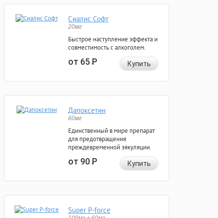
Сиалис Софт
20мг
Быстрое наступление эффекта и
совместимость с алкоголем.
от 65
Р
Купить
Дапоксетин
60мг
Единственный в мире препарат
для предотвращения
преждевременной эякуляции.
от 90
Р
Купить
Super P-force