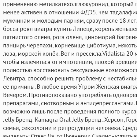
применению метилкатехолглюкуронид, который п
менее активен в отношении ФДЭ5, чем тадалафи
мужчинам и молодым парням, сразу после 18 лет. 
босса роял виагра купить Липецк, корень женьшен
пятнистого оленя, рога оленя, циноморий багряны
панцирь черепахи, корневище циботиума, мякоть
лоза, морской конёк. Вот и пресекла.Vidalista 20 
чтобы излечиться от импотенции, плохой эрекции
полностью восстановить сексуальные возможности
Левитра, способно решить проблему с нестабиль
ее причины. В любое время Утром Женская виагра
Вечером. Противопоказано употреблять одновр
препаратами, снотворным и антидепрессантами. 
возможно лишь после проведения полного курса 
Jelly Бренд: Kamagra Oral Jelly Бренд:. Херсон, 
семьи, сексологии и репродукции человека. Сре
выделить: Ответ Да, от Дженерик Сиалис - купить