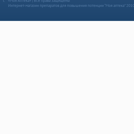
«Моя Аптека» | Все права защищены
Интернет-магазин препаратов для повышения потенции “Моя аптека” 201