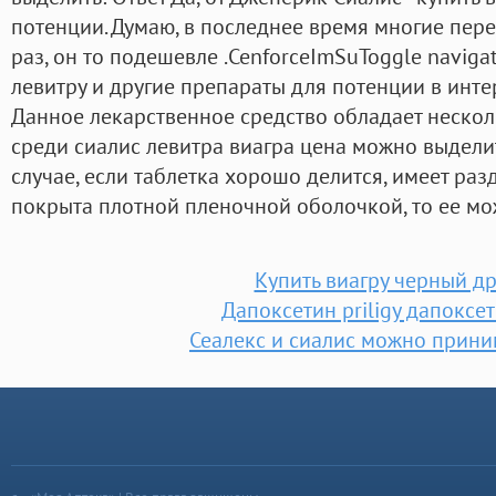
потенции. Думаю, в последнее время многие пере
раз, он то подешевле .CenforceImSuToggle navigat
левитру и другие препараты для потенции в инте
Данное лекарственное средство обладает неско
среди сиалис левитра виагра цена можно выделит
случае, если таблетка хорошо делится, имеет раз
покрыта плотной пленочной оболочкой, то ее мо
Купить виагру черный д
Дапоксетин priligy дапоксет
Сеалекс и сиалис можно прини