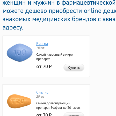
женщин и мужчин в фармацевтической 
можете дешево приобрести online деш
знакомых медицинских брендов с авиа
адресу.
Виагра
100мг
Самый известный в мире
препарат
от 70
Р
Купить
Сиалис
20 мг
Самый долгоиграющий
препарат. Эффект до 36 часов.
от 70
Р