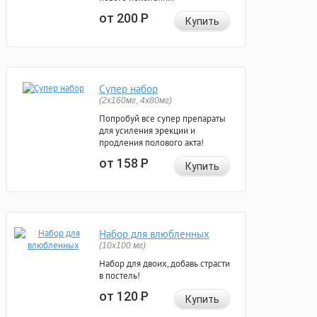
от 200
Р
Купить
Супер набор
(2х160мг, 4х80мг)
Попробуй все супер препараты
для усиления эрекции и
продления полового акта!
от 158
Р
Купить
Набор для влюбленных
(10х100 мг)
Набор для двоих, добавь страсти
в постель!
от 120
Р
Купить