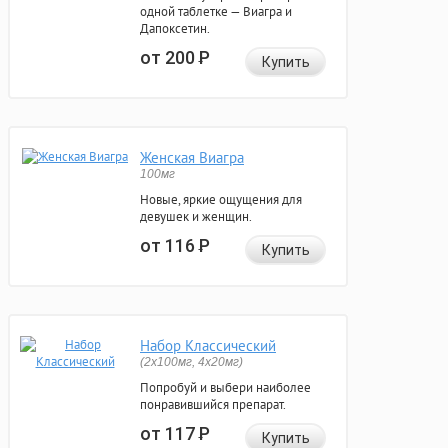
одной таблетке — Виагра и
Дапоксетин.
от 200
Р
Купить
Женская Виагра
100мг
Новые, яркие ощущения для
девушек и женщин.
от 116
Р
Купить
Набор Классический
(2x100мг, 4x20мг)
Попробуй и выбери наиболее
понравившийся препарат.
от 117
Р
Купить