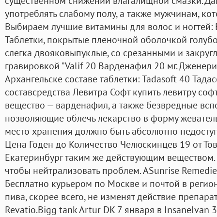
существенном снижении влагалищной смазки. Да
употреблять слабому полу, а также мужчинам, кот
Выбираем лучшие витамины для волос и ногтей:
Таблетки, покрытые пленочной оболочкой голубо
слегка двояковыпуклые, со срезанными и закруг
гравировкой "Valif 20 Варденафил 20 мг. Дженер
Архангельске составе таблетки: Tadasoft 40 Тадас
составсредства Левитра Софт купить левитру соф
вещество — варденафил, а также безвредные вс
позволяющие облечь лекарство в форму жеватель
место хранения должно быть абсолютно недоступ
Цена Годен до Количество Челюскинцев 19 от Тов
Екатеринбург таким же действующим веществом.
чтобы нейтрализовать проблем. ASunrise Remedie
Бесплатно курьером по Москве и почтой в регион
пива, скорее всего, не изменят действие препарата
Revatio.Bigg tank Artur DK 7 января в InsaneIvan