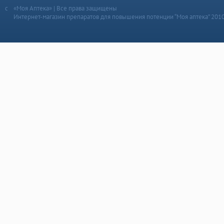
«Моя Аптека» | Все права защищены
Интернет-магазин препаратов для повышения потенции “Моя аптека” 201