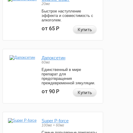
20мг
Быстрое наступление
эффекта и совместимость с
алкоголем.
от 65
Р
Купить
Дапоксетин
60мг
Единственный в мире
препарат для
предотвращения
преждевременной эякуляции.
от 90
Р
Купить
Super P-force
100мг + 60мг
Самые популярные препараты