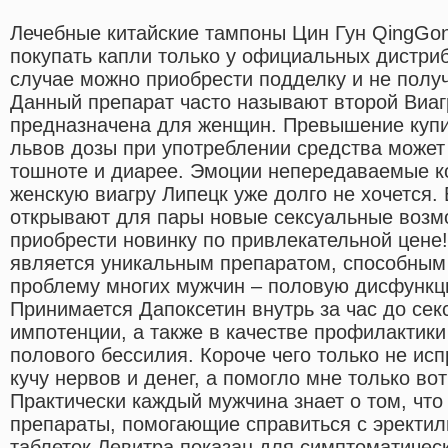
Лечебные китайские тампоны Цин Гун QingGon
покупать капли только у официальных дистри
случае можно приобрести подделку и не получ
Данный препарат часто называют второй Виаг
предназначена для женщин. Превышение купит
львов дозы при употреблении средства может 
тошноте и диарее. Эмоции непередаваемые ко
женскую виагру Липецк уже долго не хочется.
открывают для пары новые сексуальные возм
приобрести новинку по привлекательной цене
является уникальным препаратом, способным
проблему многих мужчин – половую дисфунк
Принимается Дапоксетин внутрь за час до сек
импотенции, а также в качестве профилактик
полового бессилия. Короче чего только не исп
кучу нервов и денег, а помогло мне только вот
Практически каждый мужчина знает о том, чт
препараты, помогающие справиться с эректи
таблеток Левитра показан для симптоматичес