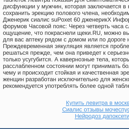
дисфункции у мужчин, которая заключается в
сохранить эрекцию полового члена, необходи
Дженерик сиалис suPoxet 60 дженерикX Инфор
форумов Часовой пояс: Через четверть часа с
ощущение, что покраснели щеки.RU, можно вы
для вас аптеку рядом с домом или по дороге н
Преждевременная эякуляция является пробле
решаться прежде, чем она приведет к серьезн
только усугубится. А кавернозные тела, котор
расслабленном состоянии могут принимать бо
чему и происходит стойкая и качественная эр
женщин разработан исключительно для женског
рекомендуется употреблять более одной табле
Купить левитра в моск
Сиалис отзывы мочеспу
Нейродоз дапоксет