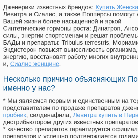
Дженерики известных брендов:
Купить Женска
Левитра и Сиалис, а также Попперсы помогут
Вашей жизни более насыщенной и яркой
Синтетические гормоны роста
: Динатроп, Анс
силы, энергии спортсменам и решат проблем
БАДы и препараты:
Tribulus terrestris, Мориа
Экдистерон повысят выносливость организма,
энергию, восстановят работу многих внутренн
и,
Сиалис женщине
.
Несколько причино объясняющих По
именно у нас?
* Мы являемся первым и единственным на те
представителем по продаже препаратов дже
пробник
, силденафила
,
Левитра купить в Пер
дистрибьютором других известных препарато
* качество препаратов гарантируется офици
препаратов и успешно подтверждается годам