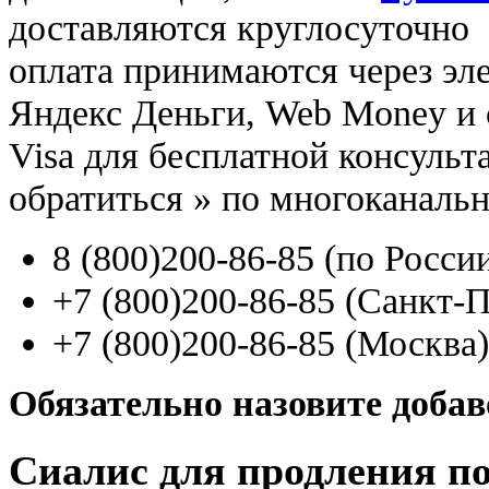
доставляются круглосуточно
оплата принимаются через э
Яндекс Деньги, Web Money и с
Visa для бесплатной консуль
обратиться
»
по многоканаль
8
(800
)200-86-85
(
по Росси
+7
(800
)200-86-85
(
Санкт-П
+7
(800
)200-86-85
(
Москва)
Обязательно назовите доба
Сиалис для продления по