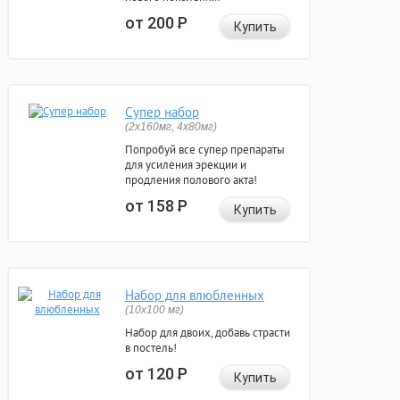
от 200
Р
Купить
Супер набор
(2х160мг, 4х80мг)
Попробуй все супер препараты
для усиления эрекции и
продления полового акта!
от 158
Р
Купить
Набор для влюбленных
(10х100 мг)
Набор для двоих, добавь страсти
в постель!
от 120
Р
Купить