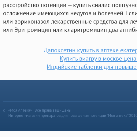
расстройство потенции — купить сиалис поштучн
осложнение имеющихся недугов и болезней. Есл
или вориконазол лекарственные средства для л
или Эритромицин или кларитромицин два антиби
Дапоксетин купить в аптеке екате
Купить виагру в москве цена
Индийские таблетки для повыше
«Моя Аптека» | Все права защищены
Интернет-магазин препаратов для повышения потенции “Моя аптека” 201