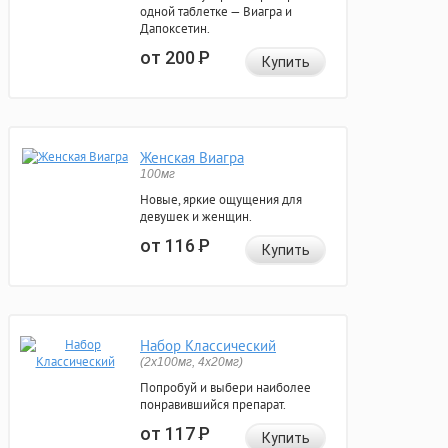
одной таблетке — Виагра и
Дапоксетин.
от 200
Р
Купить
Женская Виагра
100мг
Новые, яркие ощущения для
девушек и женщин.
от 116
Р
Купить
Набор Классический
(2x100мг, 4x20мг)
Попробуй и выбери наиболее
понравившийся препарат.
от 117
Р
Купить