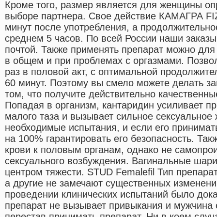
Кроме того, размер является для женщины 
выборе партнера. Свое действие КАМАГРА FIZ
минут после употребления, а продолжительно
среднем 5 часов. По всей России наши заказ
почтой. Также применять препарат можно для
в общем и при проблемах с оргазмами. Позво
раз в половой акт, с оптимальной продолжите
60 минут. Поэтому вы смело можете делать з
том, что получите действительно качественны
Попадая в организм, кантаридин усиливает пр
малого таза и вызывает сильное сексуальное
необходимые испытания, и если его принимать
на 100% гарантировать его безопасность. Так
крови к половым органам, однако не самопрои
сексуального возбуждения. Вагинальные шари
центром тяжести. STUD Femalefil Тип препара
а другие не замечают существенных изменени
проведении клинических испытаний было дока
препарат не вызывает привыкания и мужчина 
перестав принимать препарат. Ни в коем случ