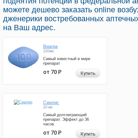
поднятия потенции в федеральной а
можете дешево заказать online воз
дженерики востребованных аптечных
на Ваш адрес.
Виагра
100мг
Самый известный в мире
препарат
от 70
Р
Купить
Сиалис
20 мг
Самый долгоиграющий
препарат. Эффект до 36
часов.
от 70
Р
Купить