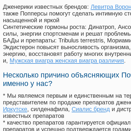
Дженерики известных брендов:
Левитра Воро
также Попперсы помогут сделать интимную с
насыщенной и яркой
Синтетические гормоны роста
: Динатроп, Анс
силы, энергии спортсменам и решат проблем
БАДы и препараты:
Tribulus terrestris, Мориа
Экдистерон повысят выносливость организма,
энергию, восстановят работу многих внутренн
и,
Мужская виагра женская виагра различия
.
Несколько причино объясняющих По
именно у нас?
* Мы являемся первым и единственным на те
представителем по продаже препаратов дже
Иркутске
, силденафила
,
Сиалис бренд
и дист
известных препаратов
* качество препаратов гарантируется офици
препаратов и успешно подтверждается годам