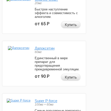
20мг
Быстрое наступление
эффекта и совместимость с
алкоголем.
от 65
Р
Купить
Дапоксетин
60мг
Единственный в мире
препарат для
предотвращения
преждевременной эякуляции.
от 90
Р
Купить
Super P-force
100мг + 60мг
Самые популярные препараты