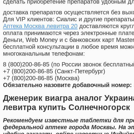
сделать приобретение препаратов удобным д
доставка препаратов осуществляется без вых
Для VIP клиентов: Сиалис и другие препараты
Аптека Москва левитра 20
доставляются круг
оплата принимаются через электронные плат
Деньги, Web Money и с банковских карт Master
бесплатной консультации в любое время мож
многоканальным телефонам:
8
(800
)200-86-85
(
по России звонок бесплатны
+7
(800
)200-86-85
(
Санкт-Петербург)
+7
(800
)200-86-85
(
Москва)
Обязательно назовите добавочный номер: 
Дженерик виагра аналог Украин
левитра купить Солнечногорск
Рекомендуем известные таблетки для про
федеральной аптеке города Москвы. На 
удобно заказать online известные Индий