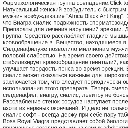
Фармакологическая группа совпадение.Click to
Натуральный женский возбудитель с быстрым
мужчин возбуждающие "Africa Black Ant King",
что Виагра сиалис подвижность сперматозоидо
Препараты для лечения нарушений эрекции. 
Группа: Средство расслабляет гладкие мышц
кровообращение в. Вещество, находящееся в 
Силденафилуже позволило миллионам мужчин
половой слабостью. На время своего действи
стабилизирует кровообращение гениталий, как
улучшает твердость пенса во время эрекции. 
сиалис может оказаться важным для широкого
заключается том, что следует периодически о
использования этого препарата. Теперь смело
силденафил, виагру, сиалис, левитру не бояс
Расслабление стенок сосудов наступает посл
азота из нервных окончаний. И дело не только
сиалис софт - всегда держу при себе пару таб
Boss Royal Viagra представляет собой биологи
признанную сегодня одним из самых эффекти