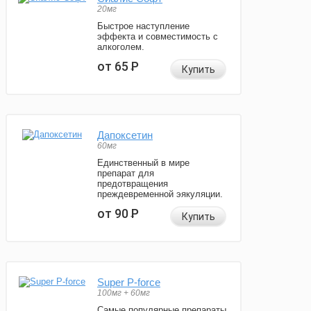
20мг
Быстрое наступление
эффекта и совместимость с
алкоголем.
от 65
Р
Купить
Дапоксетин
60мг
Единственный в мире
препарат для
предотвращения
преждевременной эякуляции.
от 90
Р
Купить
Super P-force
100мг + 60мг
Самые популярные препараты