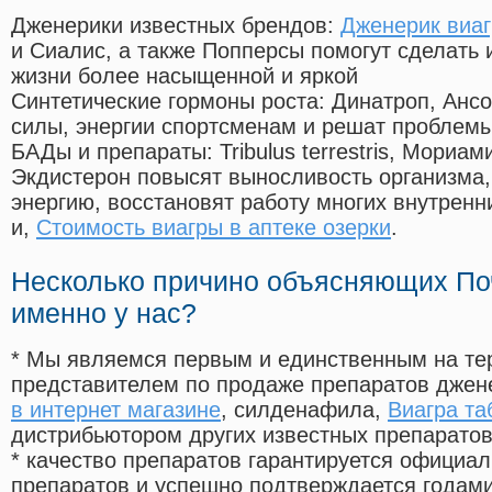
Дженерики известных брендов:
Дженерик виаг
и Сиалис, а также Попперсы помогут сделать
жизни более насыщенной и яркой
Синтетические гормоны роста
: Динатроп, Анс
силы, энергии спортсменам и решат проблем
БАДы и препараты:
Tribulus terrestris, Мориа
Экдистерон повысят выносливость организма,
энергию, восстановят работу многих внутренн
и,
Стоимость виагры в аптеке озерки
.
Несколько причино объясняющих По
именно у нас?
* Мы являемся первым и единственным на те
представителем по продаже препаратов дже
в интернет магазине
, силденафила
,
Виагра та
дистрибьютором других известных препарато
* качество препаратов гарантируется офици
препаратов и успешно подтверждается годам