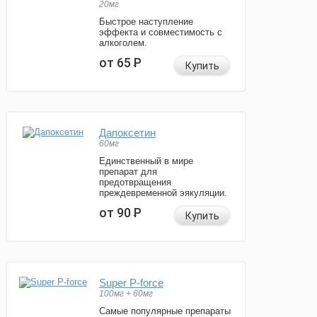
20мг
Быстрое наступление
эффекта и совместимость с
алкоголем.
от 65
Р
Купить
Дапоксетин
60мг
Единственный в мире
препарат для
предотвращения
преждевременной эякуляции.
от 90
Р
Купить
Super P-force
100мг + 60мг
Самые популярные препараты