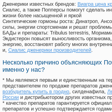
Дженерики известных брендов:
Виагра цена к
Сиалис, а также Попперсы помогут сделать и
жизни более насыщенной и яркой
Синтетические гормоны роста
: Динатроп, Анс
силы, энергии спортсменам и решат проблем
БАДы и препараты:
Tribulus terrestris, Мориа
Экдистерон повысят выносливость организма,
энергию, восстановят работу многих внутренн
и,
Сиалис дженерики производителей
.
Несколько причино объясняющих По
именно у нас?
* Мы являемся первым и единственным на те
представителем по продаже препаратов дже
возбудитель купить в гродно
, силденафила
,
Л
России
и дистрибьютором других известных п
* качество препаратов гарантируется офици
препаратов и успешно подтверждается годам