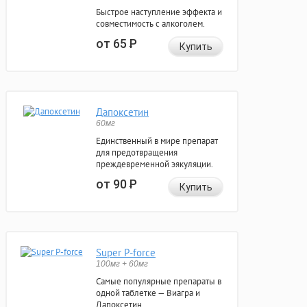
Быстрое наступление эффекта и
совместимость с алкоголем.
от 65
Р
Купить
Дапоксетин
60мг
Единственный в мире препарат
для предотвращения
преждевременной эякуляции.
от 90
Р
Купить
Super P-force
100мг + 60мг
Самые популярные препараты в
одной таблетке — Виагра и
Дапоксетин.