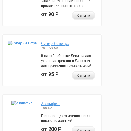
таблетке. Усиление эрекции и
продление полового акта!
от 90
Р
Купить
Супер Левитра
20 + 60 мг
В одной таблетке Левитра для
усиления эрекции и Дапоксетин
для продления полового акта!
от 95
Р
Купить
Аванафил
100 мг
Препарат для усиления эрекции
нового поколения!
от 200
Р
Купить