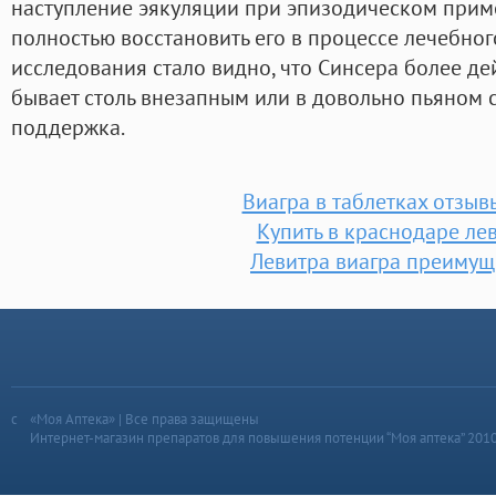
наступление эякуляции при эпизодическом приме
полностью восстановить его в процессе лечебного
исследования стало видно, что Синсера более дей
бывает столь внезапным или в довольно пьяном 
поддержка.
Виагра в таблетках отзыв
Купить в краснодаре ле
Левитра виагра преимущ
«Моя Аптека» | Все права защищены
Интернет-магазин препаратов для повышения потенции “Моя аптека” 201