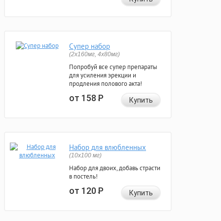
Супер набор
(2х160мг, 4х80мг)
Попробуй все супер препараты
для усиления эрекции и
продления полового акта!
от 158
Р
Купить
Набор для влюбленных
(10х100 мг)
Набор для двоих, добавь страсти
в постель!
от 120
Р
Купить