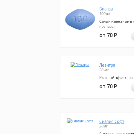
Виагра
100мг
Самый известный в 
препарат
от 70
Р
Левитра
20 мг
Мощный эффект на 5
от 70
Р
Сиалис Софт
20мг
Быстрое наступлени