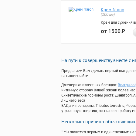
Крем Naron
(100 мг)
Крем для сужения в
от 1500
Р
На пути к совершенству вместе с 
Предлагаем Вам сделать первый шаг для п
на нашем сайте:
Дженерики известных брендов:
Виагра со
интимную сторону Вашей жизни более на
Синтетические гормоны роста
: Динатроп, 
лишнего веса
БАДы и препараты:
Tribulus terrestris, М
утраченную энергию, восстановят работу мн
Несколько причино объясняющих 
* Мы являемся первым и единственным на 