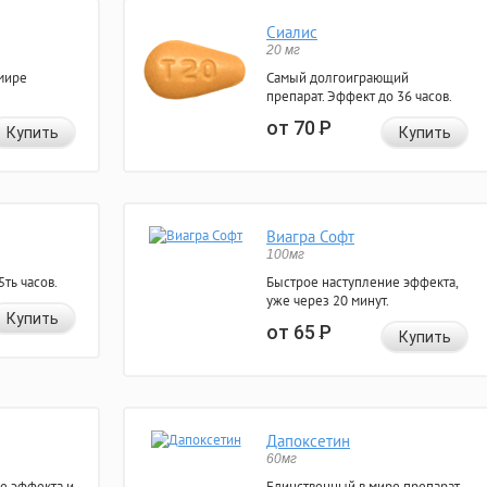
Сиалис
20 мг
мире
Самый долгоиграющий
препарат. Эффект до 36 часов.
от 70
Р
Купить
Купить
Виагра Софт
100мг
ть часов.
Быстрое наступление эффекта,
уже через 20 минут.
Купить
от 65
Р
Купить
Дапоксетин
60мг
е эффекта и
Единственный в мире препарат