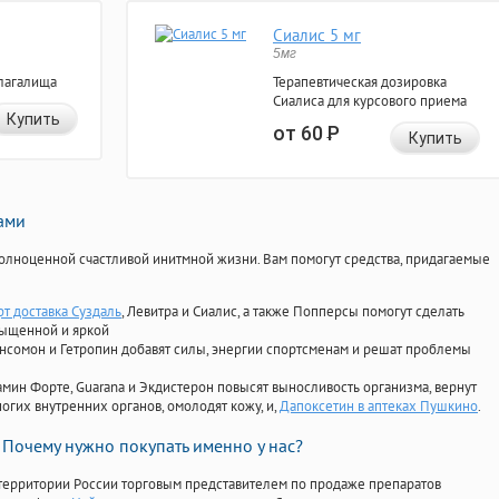
Сиалис 5 мг
5мг
лагалища
Терапевтическая дозировка
Сиалиса для курсового приема
Купить
от 60
Р
Купить
нами
олноценной счастливой инитмной жизни. Вам помогут средства, придагаемые
фт доставка Суздаль
, Левитра и Сиалис, а также Попперсы помогут сделать
сыщенной и яркой
Ансомон и Гетропин добавят силы, энергии спортсменам и решат проблемы
ориамин Форте, Guarana и Экдистерон повысят выносливость организма, вернут
огих внутренних органов, омолодят кожу, и,
Дапоксетин в аптеках Пушкино
.
Почему нужно покупать именно у нас?
территории России торговым представителем по продаже препаратов