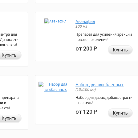
Аванафил
100 мг
евитра для
Препарат для усиления эрекции
 Дапоксетин
нового поколения!
вого акта!
от 200
Р
Купить
Купить
Набор для влюбленных
(10х100 мг)
 препараты
Набор для двоих, добавь страсти
ии и
в постель!
 акта!
от 120
Р
Купить
Купить