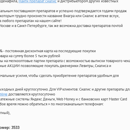
илденафила
,
Найти препарат сиалис
и дистрибьютором других известных
циальным поставщиком препаратов и успешно подтверждается годами продаж
 которым трудно произнести название Виагра или Сиалис в аптеке вслух,
 любого препаратан на нашем сайте!
Москве и в Санкт-Петербурге, так же возможна доставка препаратов почтой
- постоянная дисконтная карта на последующие покупки
0%
овара на сумму более 5 тысяч рублей
 на мелкооптовые партии препарата с возможностью выписки товарного чек
личные АКЦИИ позволяющие покупать дженерики Левитры, Сиалиса и
мальные усилия, чтобы сделать приобретение препаратов удобным для
ыходных дней круглосуточно. Для VIP клиентов: Сиалис и другие препараты дл
ртёме
доставляются круглосуточно
атежные системы Яндекс Деньги, Web Money и с банковских карт Master Card
юбое время можно обратиться
»
по многоканальным телефонам:
тный),
омер: 3533