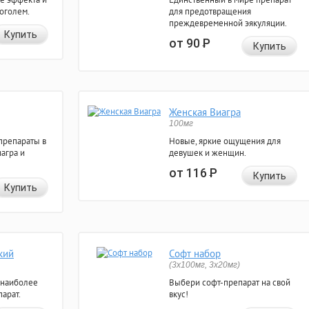
коголем.
для предотвращения
преждевременной эякуляции.
Купить
от 90
Р
Купить
Женская Виагра
100мг
препараты в
Новые, яркие ощущения для
агра и
девушек и женщин.
от 116
Р
Купить
Купить
кий
Софт набор
(3x100мг, 3x20мг)
 наиболее
Выбери софт-препарат на свой
арат.
вкус!