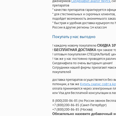
дженериков
Силденафил аналог Якутск
, с
препаратов
* качество препаратов гарантируется офи
* для стестинельных и скромных клиентов,
подойдет возможность анонимныого заказа
* быстрая и удобная доставка курьером по 
России в другие регионы 1м классом
Покупать у нас выгодно
! каждому новому покупателю
СКИДКА 1
!
при заказе т
БЕСПЛАТНАЯ ДОСТАВКА
! оптовым покупателям СПЕЦИАЛЬНЫЕ цены
! так же у нас постоянно проводятся раз
Силденафила по очень выгодным ценам!
Cотрудники нашей фирмы прилагают макси
покупателей
доставка препаратов осуществляется без в
потенции, а так же
Купить сиалис софт в А
оплата принимаются через электронные пл
или Visa для бесплатной консультации в л
8
(800
)200-86-85
(
по России звонок беспла
+7
(800
)200-86-85
(
Санкт-Петербург)
+7
(800
)200-86-85
(
Москва)
Обязательно назовите добавочный н