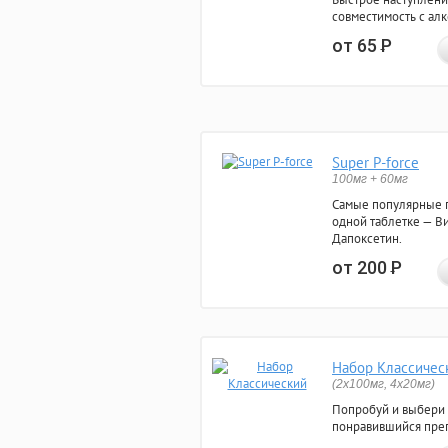
совместимость с ал
от 65
Р
Super P-force
100мг + 60мг
Самые популярные 
одной таблетке — Ви
Дапоксетин.
от 200
Р
Набор Классичес
(2x100мг, 4x20мг)
Попробуй и выбери
понравившийся преп