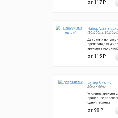
от 117
Р
Набор "Два в одн
(10x100мг, 10x20мг
Два самых популяр
препарата для усил
эрекции в одном на
от 115
Р
Супер Сиалис
20мг + 60мг
Усиление эрекции до
продление полового
одной таблетке.
от 90
Р