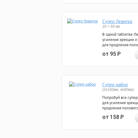
Супер Левитра
20 + 60 мг
В одной таблетке Л
усиления эрекции и
для продления поло
от 95
Р
Супер набор
(2х160мг, 4х80мг)
Попробуй все супер
для усиления эрекц
продления полового
от 158
Р