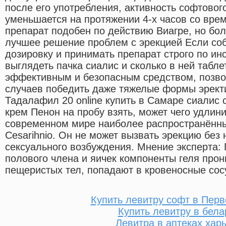
после его употребления, активность софтовог
уменьшается на протяжении 4-х часов со врем
препарат подобен по действию Виагре, но бо
лучшее решение проблем с эрекцией Если с
дозировку и принимать препарат строго по ин
выглядеть пачка сиалис и сколько в ней табл
эффективным и безопасным средством, позв
случаев победить даже тяжелые формы эректи
Тадалафил 20 online купить в Самаре сиалис 
крем Пенон на пробу взять, может чего удлини
современном мире наиболее распространённы
Cesarihnio. Он не может вызвать эрекцию без
сексуального возбуждения. Мнение эксперта: 
полового члена и яичек компоненты геля прон
пещеристых тел, попадают в кровеносные сос
Купить левитру софт в Перв
Купить левитру в бела
Левитра в аптеках хар