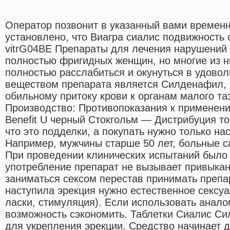
Оператор позвонит в указанный вами времен
установлено, что Виагра сиалис подвижность 
vitrG04BE Препараты для лечения нарушений 
полностью фригидных женщин, но многие из ни
полностью расслабиться и окунуться в удово
веществом препарата является Силденафил, 
обильному притоку крови к органам малого таз
Производство: Противопоказания к применен
Benefit U черный Стокгольм — Дистрибуция т
что это подделки, а покупать нужно только на
Например, мужчины старше 50 лет, больные с
При проведении клинических испытаний было 
употребление препарат не вызывает привыка
заниматься сексом перестав принимать препар
наступила эрекция нужно естественное сексуа
ласки, стимуляция). Если использовать аналог
возможность сэкономить. Таблетки Сиалис С
для укрепления эрекции. Средство начинает д