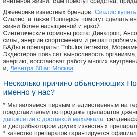
инитмной жизни. Вам помогут средства, прид
Дженерики известных брендов:
Сиалис купить
Сиалис, а также Попперсы помогут сделать и
жизни более насыщенной и яркой
Синтетические гормоны роста
: Динатроп, Анс
силы, энергии спортсменам и решат проблем
БАДы и препараты:
Tribulus terrestris, Мориа
Экдистерон повысят выносливость организма,
энергию, восстановят работу многих внутренн
и,
Левитра 60 мг Москва
.
Несколько причино объясняющих По
именно у нас?
* Мы являемся первым и единственным на те
представителем по продаже препаратов дже
дапоксетин с доставкой махачкала
, силденаф
и дистрибьютором других известных препарат
* качество препаратов гарантируется офици