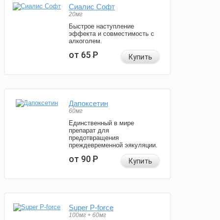
Сиалис Софт
20мг
Быстрое наступление
эффекта и совместимость с
алкоголем.
от 65
Р
Купить
Дапоксетин
60мг
Единственный в мире
препарат для
предотвращения
преждевременной эякуляции.
от 90
Р
Купить
Super P-force
100мг + 60мг