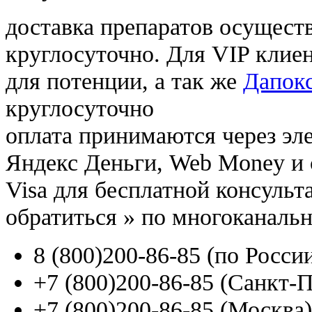
доставка препаратов осущест
круглосуточно. Для VIP клиен
для потенции, а так же
Дапокс
круглосуточно
оплата принимаются через э
Яндекс Деньги, Web Money и с
Visa для бесплатной консуль
обратиться
»
по многоканаль
8
(800
)200-86-85
(
по Росси
+7
(800
)200-86-85
(
Санкт-П
+7
(800
)200-86-85
(
Москва)