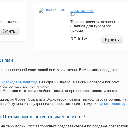
Сиалис 5 мг
5мг
 влагалища
Терапевтическая дозировка
Сиалиса для курсового
приема
Купить
от 60
Р
Купить
с нами
я полноценной счастливой инитмной жизни. Вам помогут средства,
в краснодаре левитру
, Левитра и Сиалис, а также Попперсы помогут
и более насыщенной и яркой
п, Ансомон и Гетропин добавят силы, энергии спортсменам и решат
, Мориамин Форте, Guarana и Экдистерон повысят выносливость организма,
т работу многих внутренних органов, омолодят кожу, и,
Купить левитру 
 Почему нужно покупать именно у нас?
на территории России торговым представителем по продаже препаратов