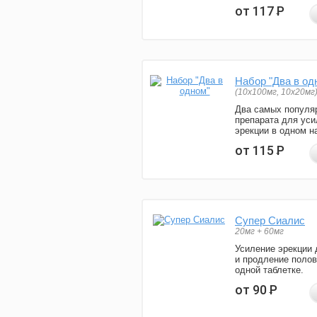
от 117
Р
Набор "Два в од
(10x100мг, 10x20мг
Два самых популя
препарата для уси
эрекции в одном н
от 115
Р
Супер Сиалис
20мг + 60мг
Усиление эрекции 
и продление полов
одной таблетке.
от 90
Р