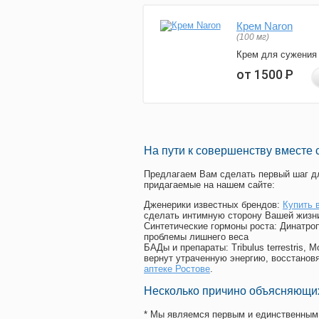
Крем Naron
(100 мг)
Крем для сужения
от 1500
Р
На пути к совершенству вместе 
Предлагаем Вам сделать первый шаг дл
придагаемые на нашем сайте:
Дженерики известных брендов:
Купить 
сделать интимную сторону Вашей жизн
Синтетические гормоны роста
: Динатро
проблемы лишнего веса
БАДы и препараты:
Tribulus terrestris
вернут утраченную энергию, восстановя
аптеке Ростове
.
Несколько причино объясняющих
* Мы являемся первым и единственным 