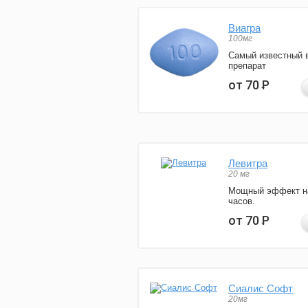
Виагра
100мг
Самый известный 
препарат
от 70
Р
Левитра
20 мг
Мощный эффект н
часов.
от 70
Р
Сиалис Софт
20мг