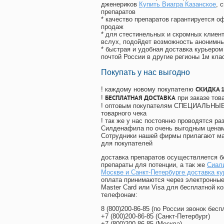
дженериков
Купить Виагра Казанское
, 
препаратов
* качество препаратов гарантируется 
продаж
* для стестинельных и скромных клиент
вслух, подойдет возможность анонимны
* быстрая и удобная доставка курьером
почтой России в другие регионы 1м кла
Покупать у нас выгодно
СКИДКА 
! каждому новому покупателю
БЕСПЛАТНАЯ ДОСТАВКА
!
при заказе тов
! оптовым покупателям СПЕЦИАЛЬНЫЕ 
товарного чека
! так же у нас постоянно проводятся 
Силденафила по очень выгодным ценам
Cотрудники нашей фирмы прилагают ма
для покупателей
доставка препаратов осуществляется б
препараты для потенции, а так же
Сиали
Москве и Санкт-Петербурге доставка к
оплата принимаются через электронные
Master Card или Visa для бесплатной 
телефонам:
8
(800
)200-86-85
(
по России звонок бесп
+7
(800
)200-86-85
(
Санкт-Петербург)
+7
(800
)200-86-85
(
Москва)