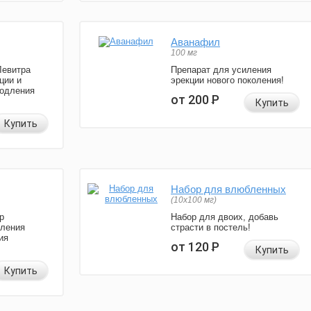
Аванафил
100 мг
Левитра
Препарат для усиления
ции и
эрекции нового поколения!
родления
от 200
Р
Купить
Купить
Набор для влюбленных
(10х100 мг)
р
Набор для двоих, добавь
иления
страсти в постель!
ия
от 120
Р
Купить
Купить