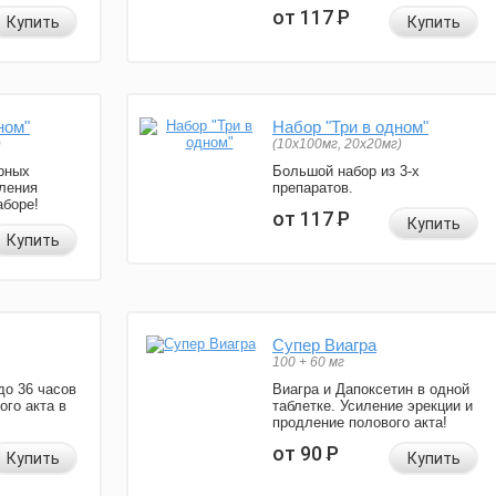
от 117
Р
Купить
Купить
ном"
Набор "Три в одном"
)
(10x100мг, 20x20мг)
рных
Большой набор из 3-х
ления
препаратов.
аборе!
от 117
Р
Купить
Купить
Супер Виагра
100 + 60 мг
до 36 часов
Виагра и Дапоксетин в одной
ого акта в
таблетке. Усиление эрекции и
продление полового акта!
от 90
Р
Купить
Купить