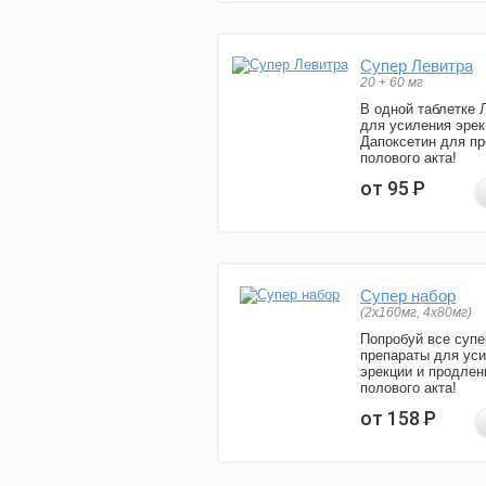
Супер Левитра
20 + 60 мг
В одной таблетке 
для усиления эрек
Дапоксетин для п
полового акта!
от 95
Р
Супер набор
(2х160мг, 4х80мг)
Попробуй все супе
препараты для ус
эрекции и продлен
полового акта!
от 158
Р