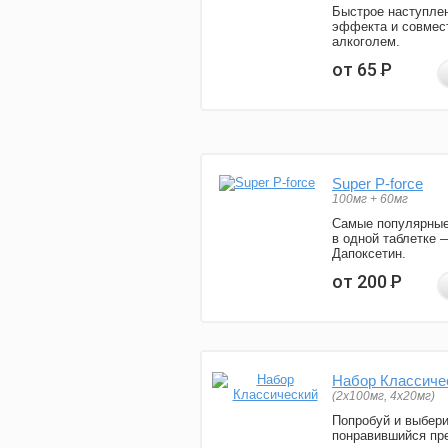
Быстрое наступле
эффекта и совмес
алкоголем.
от 65
Р
Super P-force
100мг + 60мг
Самые популярные
в одной таблетке 
Дапоксетин.
от 200
Р
Набор Классиче
(2x100мг, 4x20мг)
Попробуй и выбер
понравившийся пре