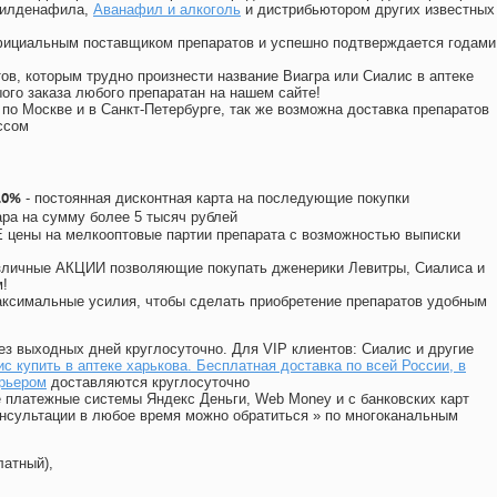
силденафила
,
Аванафил и алкоголь
и дистрибьютором других известных
официальным поставщиком препаратов и успешно подтверждается годами
ов, которым трудно произнести название Виагра или Сиалис в аптеке
ого заказа любого препаратан на нашем сайте!
 по Москве и в Санкт-Петербурге, так же возможна доставка препаратов
ссом
10%
- постоянная дисконтная карта на последующие покупки
ара на сумму более 5 тысяч рублей
цены на мелкооптовые партии препарата с возможностью выписки
различные АКЦИИ позволяющие покупать дженерики Левитры, Сиалиса и
!
ксимальные усилия, чтобы сделать приобретение препаратов удобным
ез выходных дней круглосуточно. Для VIP клиентов: Сиалис и другие
с купить в аптеке харькова. Бесплатная доставка по всей России, в
урьером
доставляются круглосуточно
 платежные системы Яндекс Деньги, Web Money и с банковских карт
консультации в любое время можно обратиться
»
по многоканальным
латный),