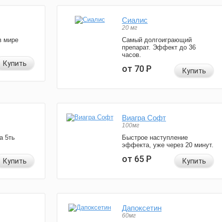
Сиалис
20 мг
в мире
Самый долгоиграющий
препарат. Эффект до 36
часов.
Купить
от 70
Р
Купить
Виагра Софт
100мг
а 5ть
Быстрое наступление
эффекта, уже через 20 минут.
от 65
Р
Купить
Купить
Дапоксетин
60мг