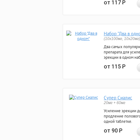
от 117
Р
Набор "Два в одн
(10x100мг, 10x20мг
Два самых популяр
препарата для усил
эрекции в одном на
от 115
Р
Супер Сиалис
20мг + 60мг
Усиление эрекции до
продление полового
одной таблетке.
от 90
Р