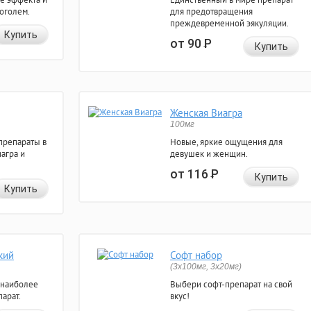
коголем.
для предотвращения
преждевременной эякуляции.
Купить
от 90
Р
Купить
Женская Виагра
100мг
препараты в
Новые, яркие ощущения для
агра и
девушек и женщин.
от 116
Р
Купить
Купить
кий
Софт набор
(3x100мг, 3x20мг)
 наиболее
Выбери софт-препарат на свой
арат.
вкус!