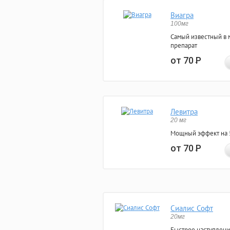
Виагра
100мг
Самый известный в 
препарат
от 70
Р
Левитра
20 мг
Мощный эффект на 5
от 70
Р
Сиалис Софт
20мг
Быстрое наступлени