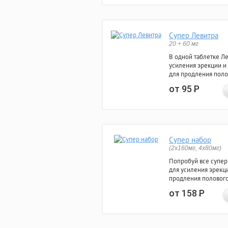
Супер Левитра
20 + 60 мг
В одной таблетке Л
усиления эрекции и
для продления поло
от 95
Р
Супер набор
(2х160мг, 4х80мг)
Попробуй все супер
для усиления эрекц
продления полового
от 158
Р