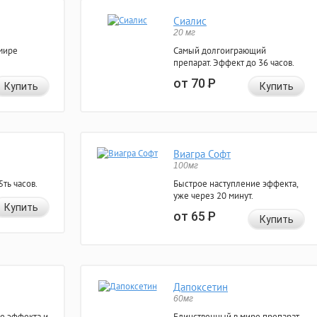
Сиалис
20 мг
мире
Самый долгоиграющий
препарат. Эффект до 36 часов.
от 70
Р
Купить
Купить
Виагра Софт
100мг
ть часов.
Быстрое наступление эффекта,
уже через 20 минут.
Купить
от 65
Р
Купить
Дапоксетин
60мг
е эффекта и
Единственный в мире препарат