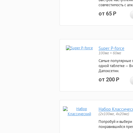
совместимость с ал
от 65
Р
Super P-force
100мг + 60мг
Самые популярные 
одной таблетке — Ви
Дапоксетин.
от 200
Р
Набор Классичес
(2x100мг, 4x20мг)
Попробуй и выбери
понравившийся преп