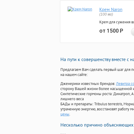
Крем Naron
(100 мг)
Крем для сужения в
от 1500
Р
На пути к совершенству вместе с 
Предлагаем Вам сделать первый шаг для п
на нашем сайте:
Дженерики известных брендов:
Левитра с
сторону Вашей жизни более насыщенной 
Синтетические гормоны роста
: Динатроп, 
лишнего веса
БАДы и препараты:
Tribulus terrestris, М
утраченную энергию, восстановят работу мн
цены
.
Несколько причино объясняющих 