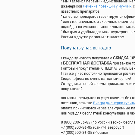
* Мы являемся первым и единственным на 
дженериков
Лечение потенции у мужчин
,
известных препаратов
* качество препаратов гарантируется офи
* для стестинельных и скромных клиентов,
подойдет возможность анонимныого заказа
* быстрая и удобная доставка курьером по 
России в другие регионы 1м классом
Покупать у нас выгодно
! каждому новому покупателю
СКИДКА 1
!
при заказе т
БЕСПЛАТНАЯ ДОСТАВКА
! оптовым покупателям СПЕЦИАЛЬНЫЕ цены
! так же у нас постоянно проводятся раз
Силденафила по очень выгодным ценам!
Cотрудники нашей фирмы прилагают макси
покупателей
доставка препаратов осуществляется без в
потенции, а так же
Виагра дженерик купить
оплата принимаются через электронные пл
или Visa для бесплатной консультации в л
8
(800
)200-86-85
(
по России звонок беспла
+7
(800
)200-86-85
(
Санкт-Петербург)
+7
(800
)200-86-85
(
Москва)