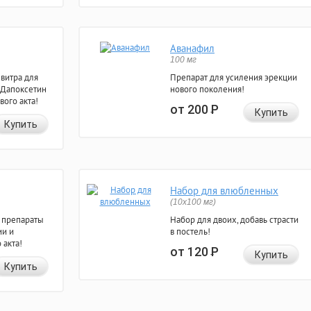
Аванафил
100 мг
евитра для
Препарат для усиления эрекции
 Дапоксетин
нового поколения!
вого акта!
от 200
Р
Купить
Купить
Набор для влюбленных
(10х100 мг)
 препараты
Набор для двоих, добавь страсти
ии и
в постель!
 акта!
от 120
Р
Купить
Купить