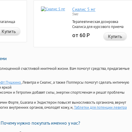
Сиалис 5 мг
5мг
лагалища
Терапевтическая дозировка
Сиалиса для курсового приема
Купить
от 60
Р
Купить
нами
олноценной счастливой инитмной жизни. Вам помогут средства, придагаемые
офт Пушкино
, Левитра и Сиалис, а также Попперсы помогут сделать интимную
и яркой
Ансомон и Гетропин добавят силы, энергии спортсменам и решат проблемы
ориамин Форте, Guarana и Экдистерон повысят выносливость организма, вернут
огих внутренних органов, омолодят кожу, и,
Таблетки для потенции левитра
Почему нужно покупать именно у нас?