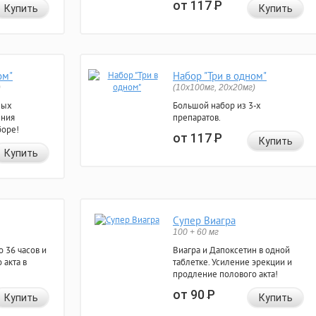
от 117
Р
Купить
Купить
ом"
Набор "Три в одном"
)
(10x100мг, 20x20мг)
ных
Большой набор из 3-х
ения
препаратов.
боре!
от 117
Р
Купить
Купить
Супер Виагра
100 + 60 мг
 36 часов и
Виагра и Дапоксетин в одной
 акта в
таблетке. Усиление эрекции и
продление полового акта!
от 90
Р
Купить
Купить