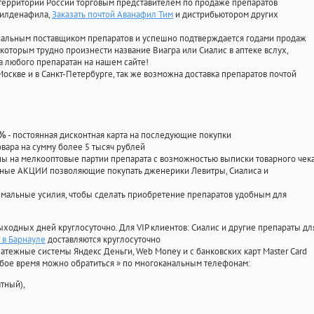
территории России торговым представителем по продаже препаратов
 силденафила
,
Заказать почтой Аванафил Тим
и дистрибьютором других
циальным поставщиком препаратов и успешно подтверждается годами продаж
 которым трудно произнести название Виагра или Сиалис в аптеке вслух,
 любого препаратан на нашем сайте!
Москве и в Санкт-Петербурге, так же возможна доставка препаратов почтой
- постоянная дисконтная карта на последующие покупки
0%
овара на сумму более 5 тысяч рублей
 на мелкооптовые партии препарата с возможностью выписки товарного чек
личные АКЦИИ позволяющие покупать дженерики Левитры, Сиалиса и
мальные усилия, чтобы сделать приобретение препаратов удобным для
ыходных дней круглосуточно. Для VIP клиентов: Сиалис и другие препараты дл
 в Барнауле
доставляются круглосуточно
атежные системы Яндекс Деньги, Web Money и с банковских карт Master Card
юбое время можно обратиться
»
по многоканальным телефонам:
тный),