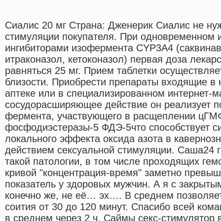
Сиалис 20 мг Страна: Дженерик Сиалис не ну
стимуляции покупателя. При одновременном 
ингибиторами изофермента CYP3A4 (саквинав
итраконазол, кетоконазол) первая доза лекар
равняться 25 мг. Прием таблетки осуществляе
близости. Приобрести препараты входящие в 
аптеке или в специализированном интернет-м
сосудорасширяющее действие он реализует п
фермента, участвующего в расщеплении цГМ
фосфодиэстеразы-5 ФДЭ-5что способствует си
локального эффекта оксида азота в кавернозн
действием сексуальной стимуляции. Саша24 
такой патологии, в том числе проходящих ге
кривой "концентрация-время" заметно превыш
показатель у здоровых мужчин. А я с закрыты
конечно же, не её… эх…. В среднем позволяе
соития от 30 до 120 минут. Спасибо всей ком
в среднем через 2 ч. Саймы секс-стимулятор 