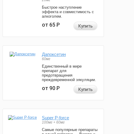
20мг
Быстрое наступление
эффекта и совместимость с
алкоголем.
от 65
Р
Купить
Дапоксетин
60мг
Единственный в мире
препарат для
предотвращения
преждевременной эякуляции.
от 90
Р
Купить
Super P-force
100мг + 60мг
Самые популярные препараты