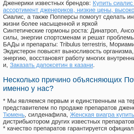
Дженерики известных брендов:
Купить сиалис
ассортимент дженериков, низкие цены, высоко
Сиалис, а также Попперсы помогут сделать и
жизни более насыщенной и яркой
Синтетические гормоны роста
: Динатроп, Анс
силы, энергии спортсменам и решат проблем
БАДы и препараты:
Tribulus terrestris, Мориа
Экдистерон повысят выносливость организма,
энергию, восстановят работу многих внутренн
и,
Заказать дапоксетин в казани
.
Несколько причино объясняющих По
именно у нас?
* Мы являемся первым и единственным на те
представителем по продаже препаратов дже
Тюмень
, силденафила
,
Женская виагра купит
дистрибьютором других известных препарато
* качество препаратов гарантируется офици