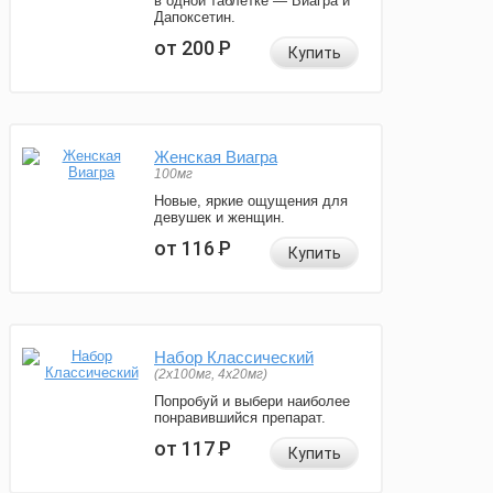
в одной таблетке — Виагра и
Дапоксетин.
от 200
Р
Купить
Женская Виагра
100мг
Новые, яркие ощущения для
девушек и женщин.
от 116
Р
Купить
Набор Классический
(2x100мг, 4x20мг)
Попробуй и выбери наиболее
понравившийся препарат.
от 117
Р
Купить