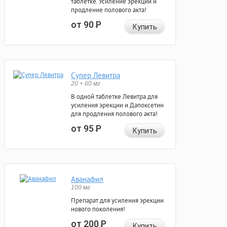
таблетке. Усиление эрекции и
продление полового акта!
от 90
Р
Купить
Супер Левитра
20 + 60 мг
В одной таблетке Левитра для
усиления эрекции и Дапоксетин
для продления полового акта!
от 95
Р
Купить
Аванафил
100 мг
Препарат для усиления эрекции
нового поколения!
от 200
Р
Купить