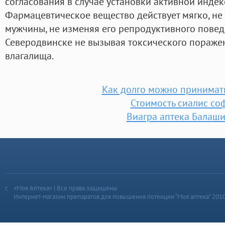
согласования в случае установки активной индек
Фармацевтическое вещество действует мягко, не
мужчины, не изменяя его репродуктивного повед
Северодвинске не вызывая токсического поражени
влагалища.
Как долго можно принимат
Стоимость сиалис со
Виагра аптека Балаш
«Моя Аптека» | Все права защищены
Интернет-магазин препаратов для повышения потенции “Моя аптека” 201