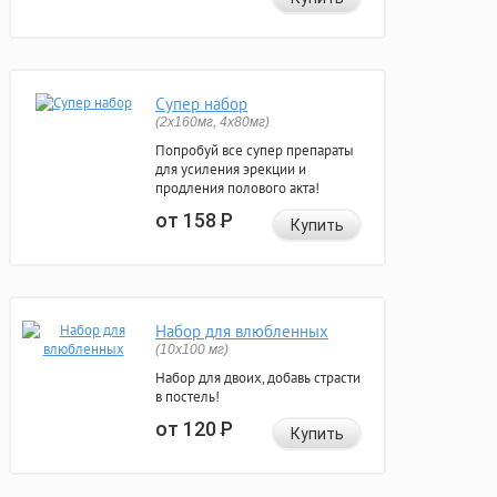
Супер набор
(2х160мг, 4х80мг)
Попробуй все супер препараты
для усиления эрекции и
продления полового акта!
от 158
Р
Купить
Набор для влюбленных
(10х100 мг)
Набор для двоих, добавь страсти
в постель!
от 120
Р
Купить