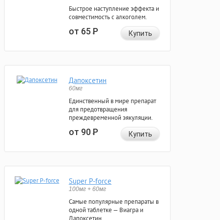
Быстрое наступление эффекта и
совместимость с алкоголем.
от 65
Р
Купить
Дапоксетин
60мг
Единственный в мире препарат
для предотвращения
преждевременной эякуляции.
от 90
Р
Купить
Super P-force
100мг + 60мг
Самые популярные препараты в
одной таблетке — Виагра и
Дапоксетин.