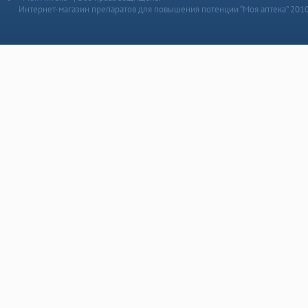
Интернет-магазин препаратов для повышения потенции “Моя аптека” 201