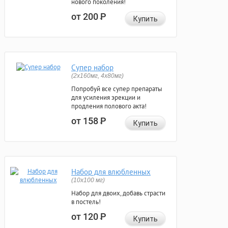
нового поколения!
от 200
Р
Купить
Супер набор
(2х160мг, 4х80мг)
Попробуй все супер препараты
для усиления эрекции и
продления полового акта!
от 158
Р
Купить
Набор для влюбленных
(10х100 мг)
Набор для двоих, добавь страсти
в постель!
от 120
Р
Купить