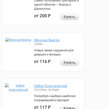
Самые популярные препараты в
одной таблетке — Виагра и
Дапоксетин.
от 200
Р
Купить
Женская Виагра
100мг
Новые, яркие ощущения для
девушек и женщин.
от 116
Р
Купить
Набор Классический
(2x100мг, 4x20мг)
Попробуй и выбери наиболее
понравившийся препарат.
от 117
Р
Купить