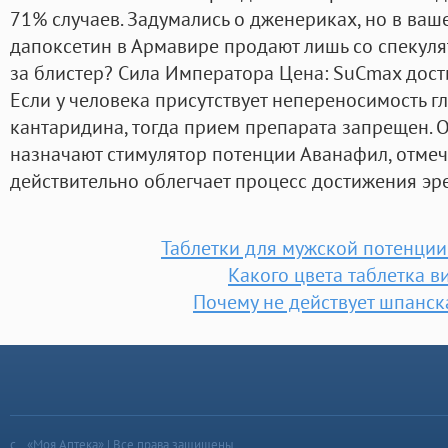
71% случаев. Задумались о дженериках, но в ваш
дапоксетин в Армавире продают лишь со спекуля
за блистер? Сила Императора Цена: SuCmax дости
Если у человека присутствует непереносимость г
кантаридина, тогда прием препарата запрещен. 
назначают стимулятор потенции Аванафил, отмеч
действительно облегчает процесс достижения эр
Таблетки для мужской потенции
Какого цвета таблетка в
Почему не действует шпанс
«Моя Аптека» | Все права защищены