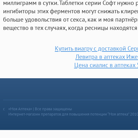
миллиграмм в сутки. Таблетки серии Софт нужно 
ингибиторы этих ферментов могут снижать клир
больше удовольствия от секса, как и моя партнё
вещество в тех случаях, когда ресницы находятс
Купить виагру с доставкой Се
Левитра в аптеках Иже
Цена сиалис в аптеках 
«Моя Аптека» | Все права защищены
Интернет-магазин препаратов для повышения потенции “Моя аптека” 201