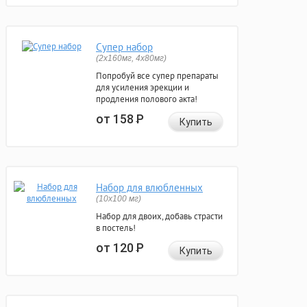
Супер набор
(2х160мг, 4х80мг)
Попробуй все супер препараты
для усиления эрекции и
продления полового акта!
от 158
Р
Купить
Набор для влюбленных
(10х100 мг)
Набор для двоих, добавь страсти
в постель!
от 120
Р
Купить