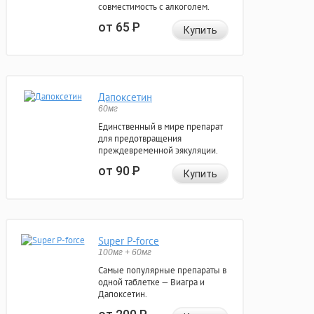
совместимость с алкоголем.
от 65
Р
Купить
Дапоксетин
60мг
Единственный в мире препарат
для предотвращения
преждевременной эякуляции.
от 90
Р
Купить
Super P-force
100мг + 60мг
Самые популярные препараты в
одной таблетке — Виагра и
Дапоксетин.