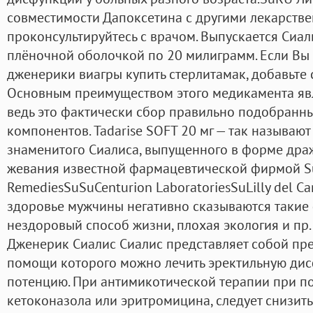
совместимости Дапоксетина с другими лекарств
проконсультируйтесь с врачом. Выпускается Сиал
плёночной оболочкой по 20 милиграмм. Если Вы
дженерики виагры купить стерлитамак, добавьте 
Основным преимуществом этого медикамента явля
ведь это фактически сбор правильно подобранн
компонентов. Tadarise SOFT 20 мг — так называю
знаменитого Сиалиса, выпущенного в форме дра
жевания известной фармацевтической фирмой S
RemediesSuSuCenturion LaboratoriesSuLilly del Cari
здоровье мужчины негативно сказываются такие 
нездоровый способ жизни, плохая экология и пр
Дженерик Сиалис Сиалис представляет собой пр
помощи которого можно лечить эректильную ди
потенцию. При антимикотической терапии при п
кетоконазола или эритромицина, следует снизить