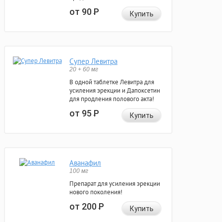
от 90
Р
Купить
Супер Левитра
20 + 60 мг
В одной таблетке Левитра для
усиления эрекции и Дапоксетин
для продления полового акта!
от 95
Р
Купить
Аванафил
100 мг
Препарат для усиления эрекции
нового поколения!
от 200
Р
Купить