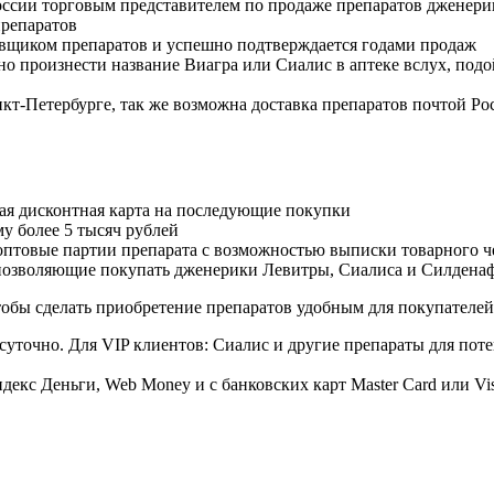
оссии торговым представителем по продаже препаратов дженер
репаратов
авщиком препаратов и успешно подтверждается годами продаж
но произнести название Виагра или Сиалис в аптеке вслух, под
нкт-Петербурге, так же возможна доставка препаратов почтой Ро
ая дисконтная карта на последующие покупки
му более 5 тысяч рублей
овые партии препарата с возможностью выписки товарного ч
 позволяющие покупать дженерики Левитры, Сиалиса и Силдена
обы сделать приобретение препаратов удобным для покупателей
суточно. Для VIP клиентов: Сиалис и другие препараты для поте
екс Деньги, Web Money и с банковских карт Master Card или Vi