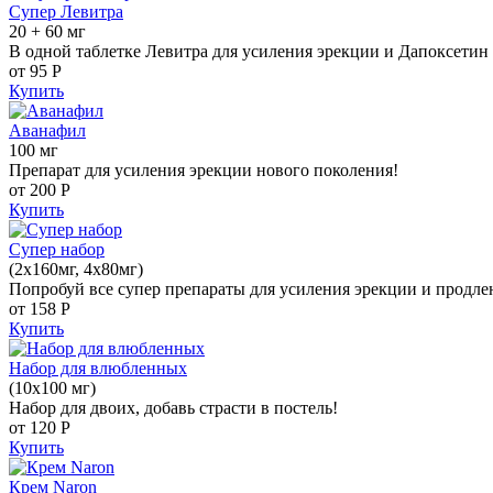
Супер Левитра
20 + 60 мг
В одной таблетке Левитра для усиления эрекции и Дапоксетин 
от 95
Р
Купить
Аванафил
100 мг
Препарат для усиления эрекции нового поколения!
от 200
Р
Купить
Супер набор
(2х160мг, 4х80мг)
Попробуй все супер препараты для усиления эрекции и продле
от 158
Р
Купить
Набор для влюбленных
(10х100 мг)
Набор для двоих, добавь страсти в постель!
от 120
Р
Купить
Крем Naron