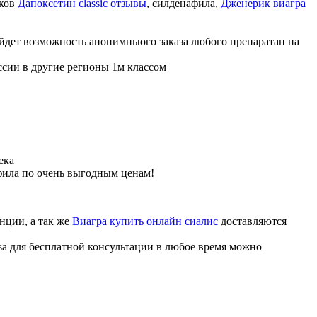
иков
Дапоксетин classic отзывы
, силденафила
,
Дженерик виагра
ойдет возможность анонимныого заказа любого препаратан на
ссии в другие регионы 1м классом
ека
фила по очень выгодным ценам!
нции, а так же
Виагра купить онлайн сиалис
доставляются
sa для бесплатной консультации в любое время можно