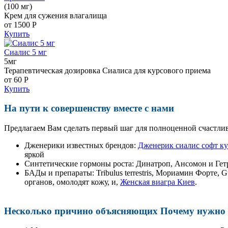
(100 мг)
Крем для сужения влагалища
от 1500
Р
Купить
Сиалис 5 мг
5мг
Терапевтическая дозировка Сиалиса для курсового приема
от 60
Р
Купить
На пути к совершенству вместе с нами
Предлагаем Вам сделать первый шаг для полноценной счастлив
Дженерики известных брендов:
Дженерик сиалис софт ку
яркой
Синтетические гормоны роста
: Динатроп, Ансомон и Гет
БАДы и препараты:
Tribulus terrestris, Мориамин Форте
органов, омолодят кожу, и,
Женская виагра Киев
.
Несколько причино объясняющих Почему нужно п